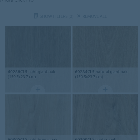
SHOW FILTERS
(0)
REMOVE ALL
60288CL5
light giant oak
60284CL5
natural giant oak
(150.5x23.7 cm)
(150.5x23.7 cm)
60305CL5
light honey oak
60300CL5
central oak