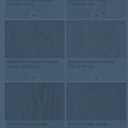
(150.5x23.7 cm)
(150.5x23.7 cm)
60064CL5
whitewash elegant
63406CL5
bleached timber
oak (121.2x18.7 cm)
(121.2x18.7 cm)
63412CL5
blond timber
63533CL5
light timber