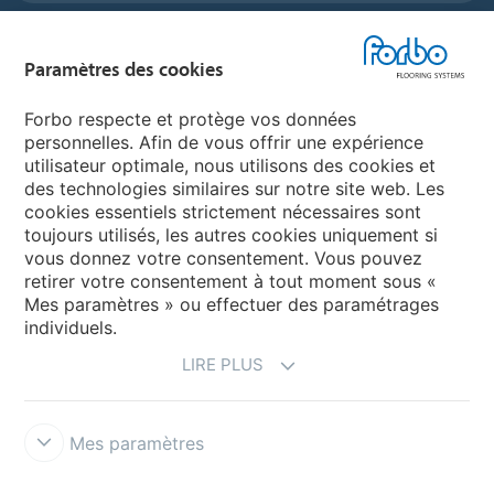
Forbo Flooring Systems
Paramètres des cookies
Forbo Movement Systems
Forbo respecte et protège vos données
personnelles. Afin de vous offrir une expérience
utilisateur optimale, nous utilisons des cookies et
des technologies similaires sur notre site web. Les
Selectionnez un pays
cookies essentiels strictement nécessaires sont
toujours utilisés, les autres cookies uniquement si
Sélectionnez votre pays
vous donnez votre consentement. Vous pouvez
retirer votre consentement à tout moment sous «
Mes paramètres » ou effectuer des paramétrages
individuels.
LIRE PLUS
Mes paramètres
Conditions d'utilisation & décharge de responsabilité
Protection
des données
Cookies
Conditions générales de vente
Forbo