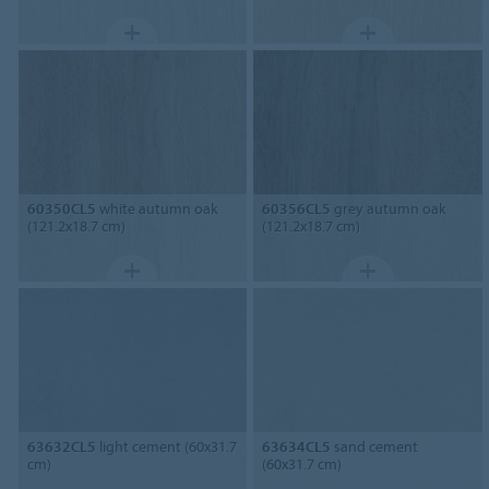
60350CL5
white autumn oak
60356CL5
grey autumn oak
(121.2x18.7 cm)
(121.2x18.7 cm)
63632CL5
light cement (60x31.7
63634CL5
sand cement
cm)
(60x31.7 cm)