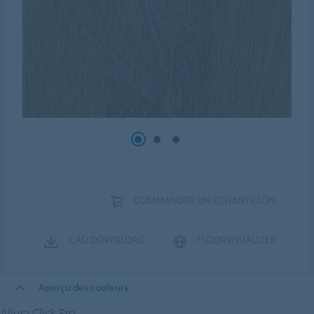
COMMANDER UN ÉCHANTILLON
CAD DOWNLOAD
FLOORVISUALIZER
Aperçu des couleurs
Allura Click Pro