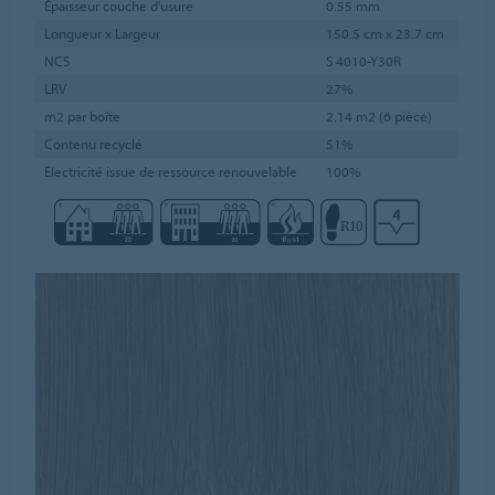
Épaisseur couche d'usure
0.55 mm
Longueur x Largeur
150.5 cm x 23.7 cm
NCS
S 4010-Y30R
LRV
27%
m2 par boîte
2.14 m2 (6 pièce)
Contenu recyclé
51%
Électricité issue de ressource renouvelable
100%