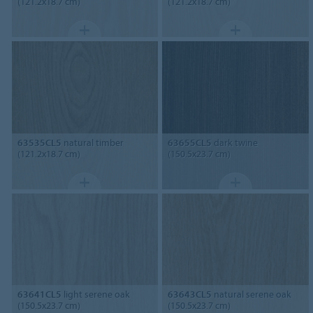
(121.2x18.7 cm)
(121.2x18.7 cm)
63535CL5
natural timber
63655CL5
dark twine
(121.2x18.7 cm)
(150.5x23.7 cm)
63641CL5
light serene oak
63643CL5
natural serene oak
(150.5x23.7 cm)
(150.5x23.7 cm)