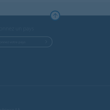
ionnez un pays
ionnez votre pays
ubiasco SA