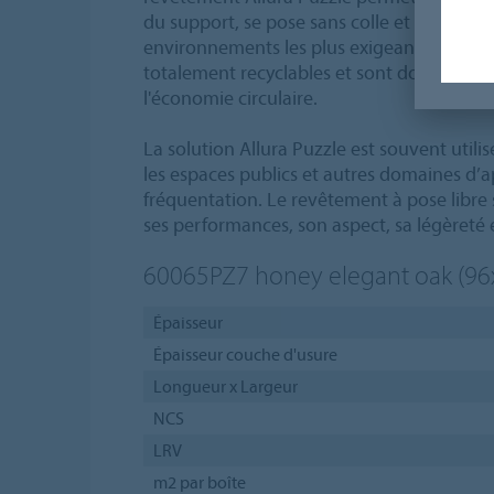
du support, se pose sans colle et peut être 
environnements les plus exigeants. Les sol
totalement recyclables et sont donc parfa
l'économie circulaire.
La solution Allura Puzzle est souvent utili
les espaces publics et autres domaines d’a
fréquentation. Le revêtement à pose libre 
ses performances, son aspect, sa légèreté e
60065PZ7
honey elegant oak (9
Épaisseur
Épaisseur couche d'usure
Longueur x Largeur
NCS
LRV
m2 par boîte