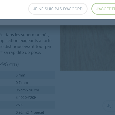
utilisé dans les
JE NE SUIS PAS D'ACCORD
J’ACCEPT
s Allura Puzzle sont
itement adaptés à
sée dans les supermarchés,
pplication exigeants à forte
se distingue avant tout par
t sa rapidité de pose.
6x96 cm)
5 mm
0.7 mm
96 cm x 96 cm
S 4020-Y20R
26%
0.92 m2 (1 pièce)