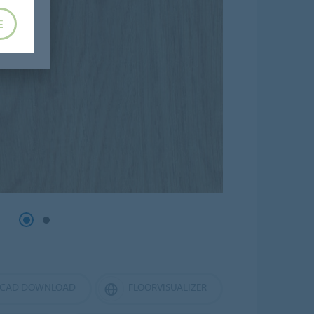
E
CAD DOWNLOAD
FLOORVISUALIZER