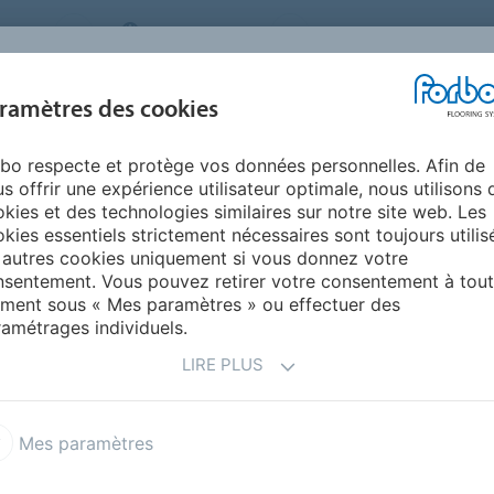
STEMS
SWITZERLAND
A PROPOS DE NOUS
CA
CENTRE DE
ramètres des cookies
TS
RÉFÉRENCES
ENVIRONNEMENT
TÉLÉCHARGEMENT
bo respecte et protège vos données personnelles. Afin de
e-Lay dalles & lames
Allura Puzzle
s offrir une expérience utilisateur optimale, nous utilisons 
kies et des technologies similaires sur notre site web. Les
kies essentiels strictement nécessaires sont toujours utilis
 autres cookies uniquement si vous donnez votre
sentement. Vous pouvez retirer votre consentement à tout
ment sous « Mes paramètres » ou effectuer des
amétrages individuels.
LIRE PLUS
 bois, pierre et béton
les par un assemblage à queue
 la pose. Leur pose est
Mes paramètres
es temps d'arrêt. Le
r les petites irrégularités