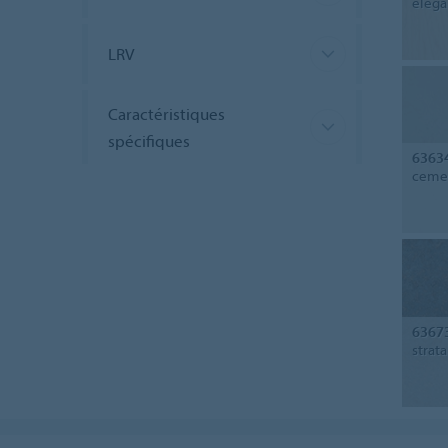
elega
LRV
Caractéristiques
spécifiques
6363
cemen
6367
strat