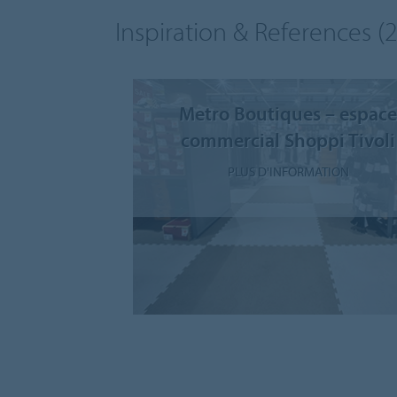
Inspiration & References
(2
Metro Boutiques – espac
commercial Shoppi Tivoli
PLUS D'INFORMATION