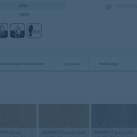
47%
PRODUKTV
100%
actéristiques techniques
La pose
Nettoyage
5PZ7
honey
60284PZ7
natural giant
60280PZ7
grey giant