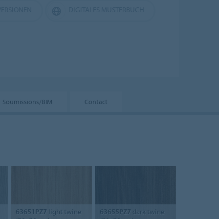
ERSIONEN
DIGITALES MUSTERBUCH
Soumissions/BIM
Contact
63651PZ7
light twine
63655PZ7
dark twine