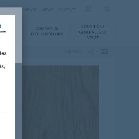
RRIÈRES ET EMPLOIS
NEWS
CONTACT
CONDITIONS
COMMANDE
SERVICES
GÉNÉRALES DE
D'ÉCHANTILLONS
VENTE
PARTAGER
des
és,