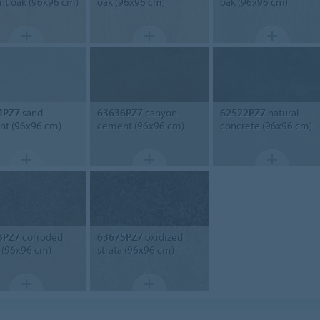
nt oak (96x96 cm)
oak (96x96 cm)
oak (96x96 cm)
4PZ7
sand
63636PZ7
canyon
62522PZ7
natural
t (96x96 cm)
cement (96x96 cm)
concrete (96x96 cm)
3PZ7
corroded
63675PZ7
oxidized
a (96x96 cm)
strata (96x96 cm)