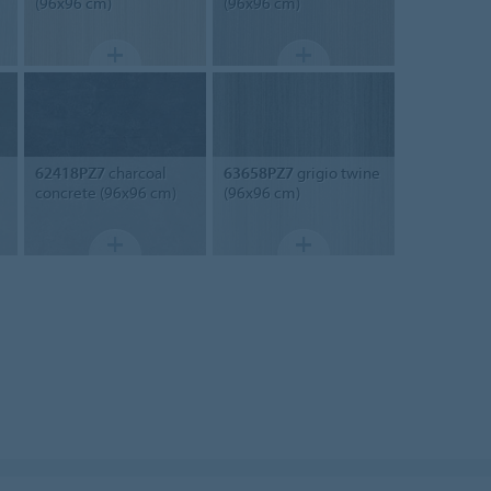
(96x96 cm)
(96x96 cm)
62418PZ7
charcoal
63658PZ7
grigio twine
concrete (96x96 cm)
(96x96 cm)