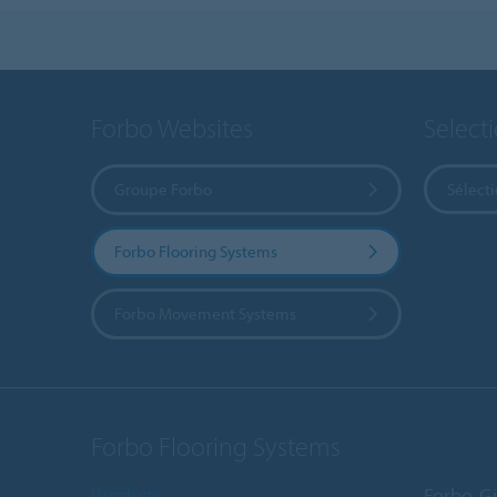
Forbo Websites
Select
Groupe Forbo
Sélect
Forbo Flooring Systems
Forbo Movement Systems
Forbo Flooring Systems
Produits
Forbo-Gi