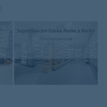
)
e
Supermarché Edeka Reske à Berlin
PLUS D'INFORMATION