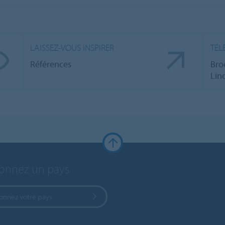
LAISSEZ-VOUS INSPIRER
TÉL
Références
Bro
Lin
ionnez un pays
ionnez votre pays