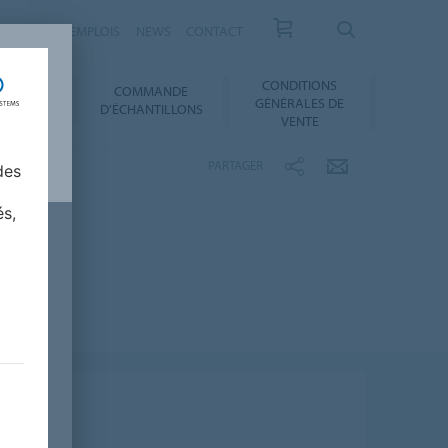
RRIÈRES ET EMPLOIS
NEWS
CONTACT
CONDITIONS
COMMANDE
SERVICES
GÉNÉRALES DE
D'ÉCHANTILLONS
VENTE
PARTAGER
des
és,