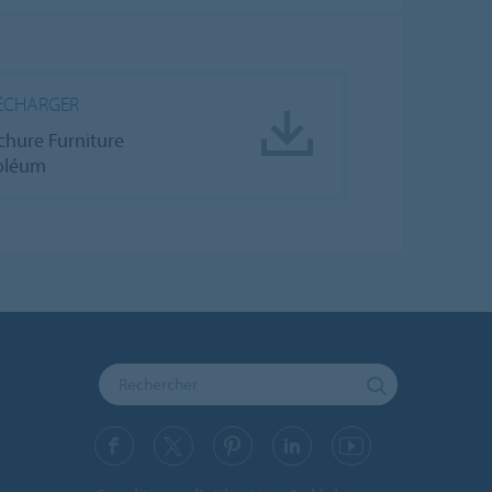
ÉCHARGER
chure Furniture
oléum