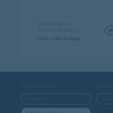
COMMANDER UN
ÉCHANTILLON GRATUIT
Choix couleur & design
Forbo Websites
Select
Groupe Forbo
Sélect
Forbo Flooring Systems