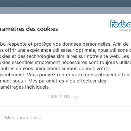
STEMS
SWITZERLAND
A PROPOS DE NOUS
CA
CENTRE DE
ramètres des cookies
TS
RÉFÉRENCES
ENVIRONNEMENT
TÉLÉCHARGEMENT
bo respecte et protège vos données personnelles. Afin de
Formulaire Contact - Furniture Linoléum
s offrir une expérience utilisateur optimale, nous utilisons 
NTACT
FURNITURE
kies et des technologies similaires sur notre site web. Les
kies essentiels strictement nécessaires sont toujours utilis
 autres cookies uniquement si vous donnez votre
sentement. Vous pouvez retirer votre consentement à tout
ment sous « Mes paramètres » ou effectuer des
amétrages individuels.
oléum ou Forbo Flooring ? Remplissez simplement le
ec vous dans les plus brefs délais.
LIRE PLUS
Mes paramètres