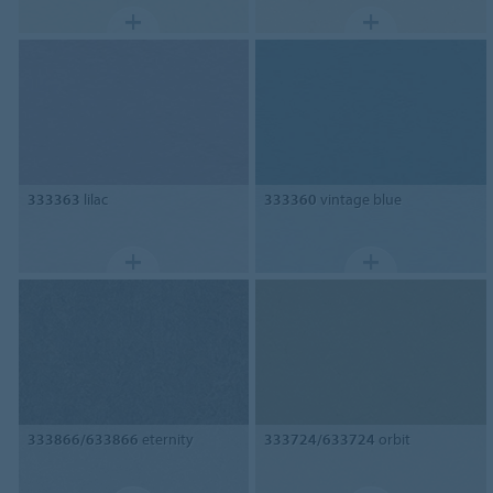
333363
lilac
333360
vintage blue
333866/633866
eternity
333724/633724
orbit