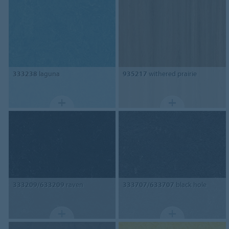
333238
laguna
935217
withered prairie
333209/633209
raven
333707/633707
black hole