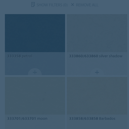
SHOW FILTERS
(0)
REMOVE ALL
333358
petrol
333860/633860
silver shadow
333701/633701
moon
333858/633858
Barbados