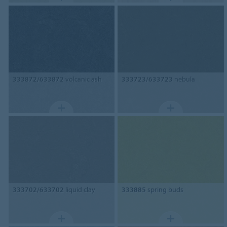
333872/633872
volcanic ash
333723/633723
nebula
333702/633702
liquid clay
333885
spring buds