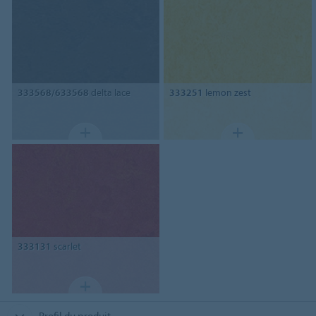
333568/633568
delta lace
333251
lemon zest
333131
scarlet
Profil du produit