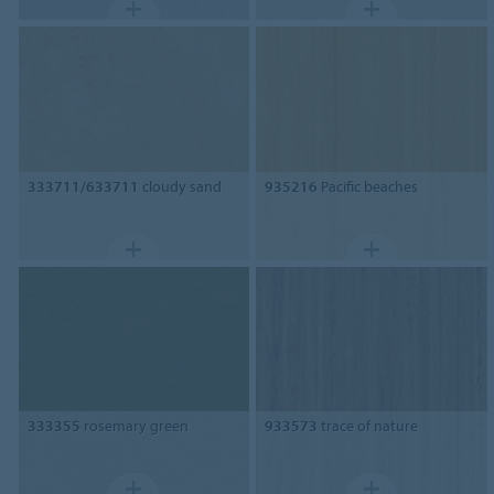
333711/633711
cloudy sand
935216
Pacific beaches
333355
rosemary green
933573
trace of nature