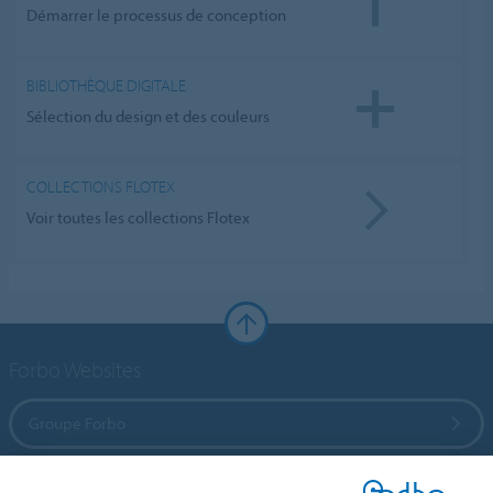
Démarrer le processus de conception
BIBLIOTHÈQUE DIGITALE
Sélection du design et des couleurs
COLLECTIONS FLOTEX
Voir toutes les collections Flotex
Forbo Websites
Groupe Forbo
Forbo Flooring Systems