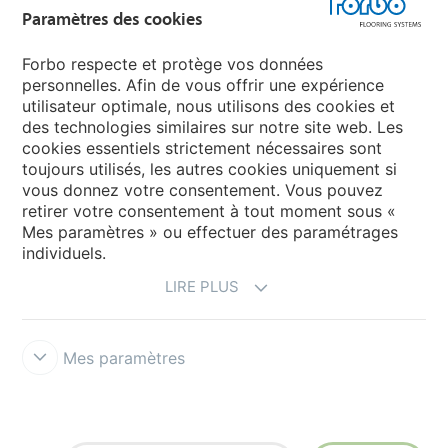
Paramètres des cookies
Forbo Movement Systems
Forbo respecte et protège vos données
personnelles. Afin de vous offrir une expérience
utilisateur optimale, nous utilisons des cookies et
des technologies similaires sur notre site web. Les
Selectionnez un pays
cookies essentiels strictement nécessaires sont
toujours utilisés, les autres cookies uniquement si
Sélectionnez votre pays
vous donnez votre consentement. Vous pouvez
retirer votre consentement à tout moment sous «
Mes paramètres » ou effectuer des paramétrages
individuels.
LIRE PLUS
Mes paramètres
Conditions d'utilisation & décharge de responsabilité
Protection
des données
Cookies
Conditions générales de vente
Forbo
Integrity Line
Paramètres des cookies