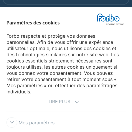
Forbo Flooring Systems
Paramètres des cookies
Forbo Movement Systems
Forbo respecte et protège vos données
personnelles. Afin de vous offrir une expérience
utilisateur optimale, nous utilisons des cookies et
des technologies similaires sur notre site web. Les
Selectionnez un pays
cookies essentiels strictement nécessaires sont
toujours utilisés, les autres cookies uniquement si
Sélectionnez votre pays
vous donnez votre consentement. Vous pouvez
retirer votre consentement à tout moment sous «
Mes paramètres » ou effectuer des paramétrages
individuels.
LIRE PLUS
Mes paramètres
Conditions d'utilisation & décharge de responsabilité
Protection