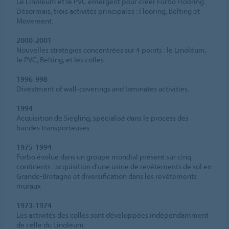
Le Linoleum et le PVC émergent pour créer Forbo Flooring.
Désormais, trois activités principales : Flooring, Belting et
Movement.
2000-2001
Nouvelles stratégies concentrées sur 4 points : le Linoléum,
le PVC, Belting, et les colles.
1996-998
Divestment of wall-coverings and laminates activities.
1994
Acquisition de Siegling, spécialisé dans le process des
bandes transporteuses.
1975-1994
Forbo évolue dans un groupe mondial présent sur cinq
continents : acquisition d'une usine de revêtements de sol en
Grande-Bretagne et diversification dans les revêtements
muraux
1973-1974
Les activités des colles sont développées indépendamment
de celle du Linoleum.