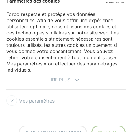
Paramètres des cookies
Sélectionnez votre pays
Forbo respecte et protège vos données
personnelles. Afin de vous offrir une expérience
utilisateur optimale, nous utilisons des cookies et
My Forbo
des technologies similaires sur notre site web. Les
cookies essentiels strictement nécessaires sont
Contact dans le monde
toujours utilisés, les autres cookies uniquement si
Ajustement net
vous donnez votre consentement. Vous pouvez
retirer votre consentement à tout moment sous «
Mes paramètres » ou effectuer des paramétrages
individuels.
LIRE PLUS
Mes paramètres
Avertissement & Conditions d'utilisation
Protection des données
Cookies
Cookies - FloorVisualizer
Forbo Integrity Line
Paramètres des cookies