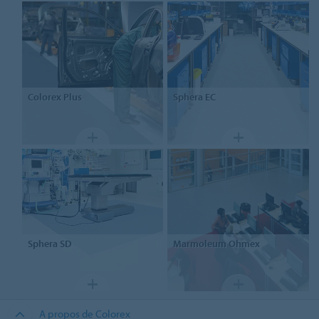
Colorex
Plus
Sphera
EC
Sphera
SD
Marmoleum
Ohmex
A propos de Colorex