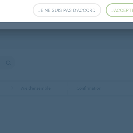
JE NE SUIS PAS D'ACCORD
J’ACCEPT
rs, then Option 2 for Samples.
Vue d'ensemble
Confirmation