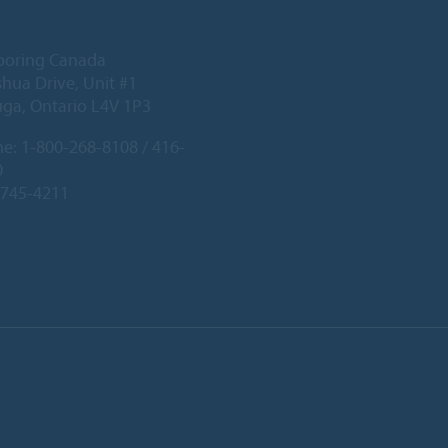
ooring Canada
hua Drive, Unit #1
uga, Ontario L4V 1P3
ne:
1-800-268-8108 / 416-
0
-745-4211