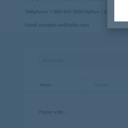
Téléphone: 1-800-842-7839 Option 1 for Custome
Email: samples.na@forbo.com
Panier
Adresse
Panier vide…