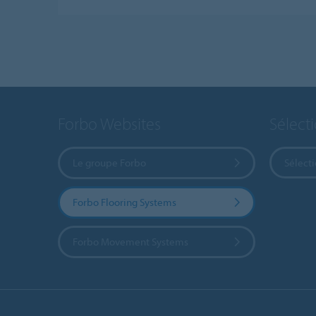
Forbo Websites
Sélect
Le groupe Forbo
Sélect
Forbo Flooring Systems
Forbo Movement Systems