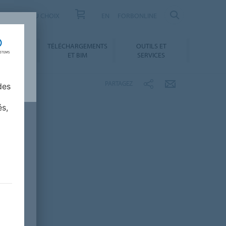
US
AIDE AU CHOIX
EN
FORBONLINE
NNEMENT
TÉLÉCHARGEMENTS
OUTILS ET
ABILITÉ
ET BIM
SERVICES
PARTAGEZ
des
és,