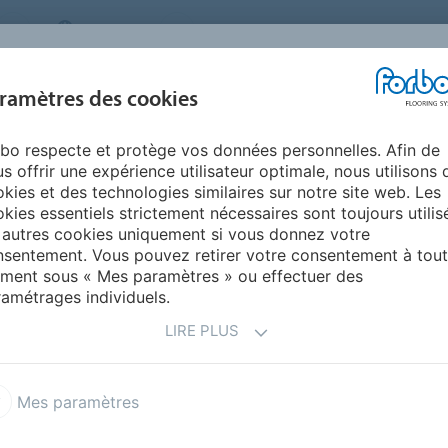
CANADA
PRESSE
CONTACT
À PROPOS DE NO
PRODUITS
INSPIRATION ET
ENVIRO
ramètres des cookies
SEGMENTS
RÉSIDENTIELS
RÉFÉRENCES
ET DUR
bo respecte et protège vos données personnelles. Afin de
s offrir une expérience utilisateur optimale, nous utilisons 
LONS
kies et des technologies similaires sur notre site web. Les
kies essentiels strictement nécessaires sont toujours utilis
 autres cookies uniquement si vous donnez votre
sentement. Vous pouvez retirer votre consentement à tout
eflétés ci-dessous. Des échantillons supplémentaires
ment sous « Mes paramètres » ou effectuer des
 recherche dans les pages de produit ci-dessus ou, si le
amétrages individuels.
la barre de recherche ci-dessous. Vous pouvez supprimer
X situé à droite de l'échantillon. Lorsque vous êtes prêt
LIRE PLUS
 suivez les instructions.
 5 échantillons.
Mes paramètres
mple.