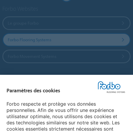
Forbo Websites
Le groupe Forbo
Forbo Flooring Systems
Forbo Movement Systems
Sélectionnez un pays
Paramètres des cookies
Sélectionnez votre pays
Forbo respecte et protège vos données
personnelles. Afin de vous offrir une expérience
utilisateur optimale, nous utilisons des cookies et
My Forbo
des technologies similaires sur notre site web. Les
cookies essentiels strictement nécessaires sont
Contact dans le monde