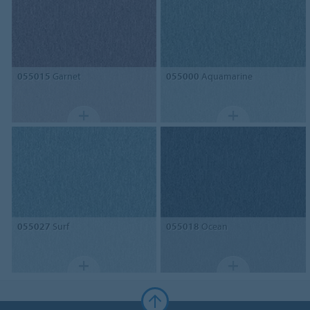
055015
Garnet
055000
Aquamarine
055027
Surf
055018
Ocean