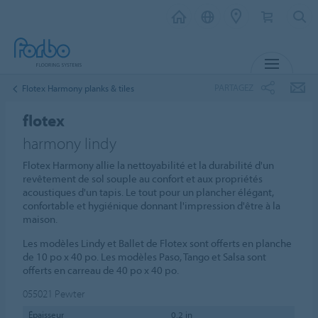
MENU
PARTAGEZ
Flotex Harmony planks & tiles
flotex
harmony lindy
Flotex Harmony allie la nettoyabilité et la durabilité d'un
revêtement de sol souple au confort et aux propriétés
acoustiques d'un tapis. Le tout pour un plancher élégant,
confortable et hygiénique donnant l'impression d'être à la
maison.
Les modèles Lindy et Ballet de Flotex sont offerts en planche
de 10 po x 40 po. Les modèles Paso, Tango et Salsa sont
offerts en carreau de 40 po x 40 po.
055021
Pewter
Épaisseur
0.2 in