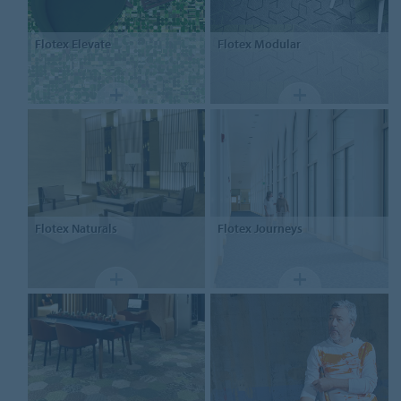
Flotex
Elevate
Flotex
Modular
Flotex
Naturals
Flotex
Journeys