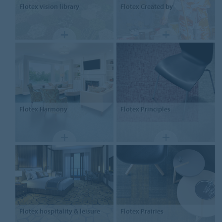
Flotex
vision library
Flotex
Created by
Flotex
Harmony
Flotex
Principles
Flotex
hospitality & leisure
Flotex
Prairies