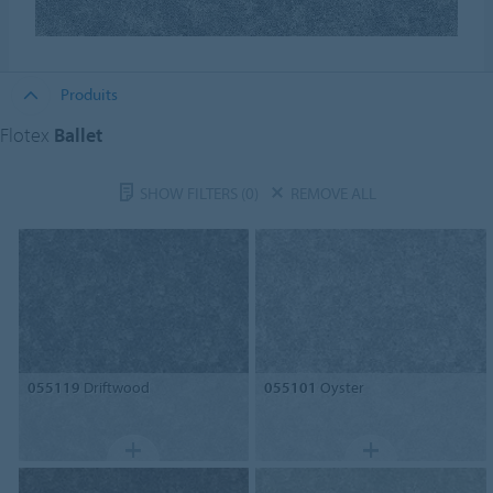
Produits
Flotex
Ballet
SHOW FILTERS
(0)
REMOVE ALL
055119
Driftwood
055101
Oyster