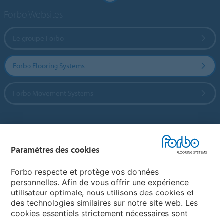
Forbo Websites
Le groupe Forbo
Forbo Flooring Systems
Forbo Movement Systems
Sélectionnez un pays
Paramètres des cookies
Sélectionnez votre pays
Forbo respecte et protège vos données
personnelles. Afin de vous offrir une expérience
utilisateur optimale, nous utilisons des cookies et
My Forbo
des technologies similaires sur notre site web. Les
cookies essentiels strictement nécessaires sont
Contact dans le monde