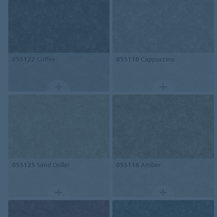
055122
Coffee
055110
Cappuccino
055125
Sand Dollar
055116
Amber