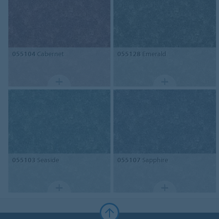
055104
Cabernet
055128
Emerald
055103
Seaside
055107
Sapphire