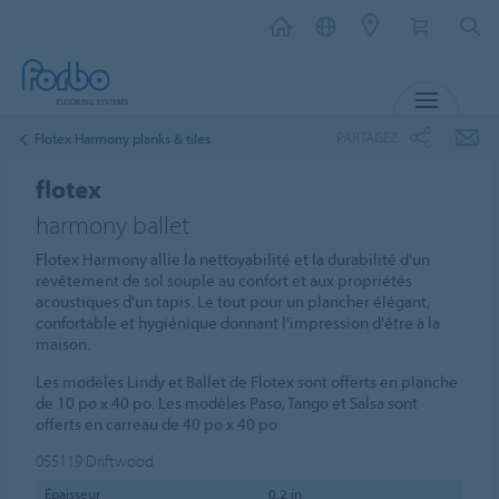
MENU
PARTAGEZ
Flotex Harmony planks & tiles
flotex
harmony ballet
Flotex Harmony allie la nettoyabilité et la durabilité d'un
revêtement de sol souple au confort et aux propriétés
acoustiques d'un tapis. Le tout pour un plancher élégant,
confortable et hygiénique donnant l'impression d'être à la
maison.
Les modèles Lindy et Ballet de Flotex sont offerts en planche
de 10 po x 40 po. Les modèles Paso, Tango et Salsa sont
offerts en carreau de 40 po x 40 po.
055119
Driftwood
Épaisseur
0.2 in