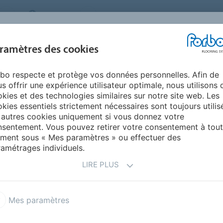
CANADA
PRESSE
CONTACT
À PROPOS DE NO
PRODUITS
INSPIRATION ET
ENVIRO
ramètres des cookies
SEGMENTS
RÉSIDENTIELS
RÉFÉRENCES
ET DUR
bo respecte et protège vos données personnelles. Afin de
te haute performance
Flotex Advance
Flotex Latitude
s offrir une expérience utilisateur optimale, nous utilisons 
kies et des technologies similaires sur notre site web. Les
kies essentiels strictement nécessaires sont toujours utilis
 autres cookies uniquement si vous donnez votre
sentement. Vous pouvez retirer votre consentement à tout
ment sous « Mes paramètres » ou effectuer des
amétrages individuels.
LIRE PLUS
ophistiquée, Latitude
 qui s'écoule librement. Avec
e design reste fluide et crée
Mes paramètres
importe quel espace.