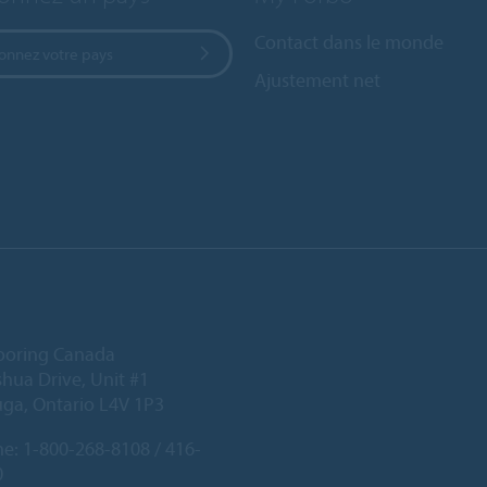
Contact dans le monde
ionnez votre pays
Ajustement net
ooring Canada
hua Drive, Unit #1
uga, Ontario L4V 1P3
ne:
1-800-268-8108 / 416-
0