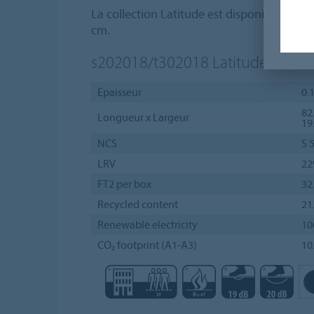
La collection Latitude est disponible en feu
cm.
s202018/t302018
Latitude nickel
Épaisseur
0.1
82.
Longueur x Largeur
19.
NCS
S 
LRV
2
FT2 per box
32
Recycled content
21
Renewable electricity
1
CO₂ footprint (A1-A3)
10