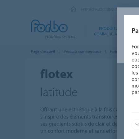
FORBO FLOORING SYSTEMS
PRODUITS
Pa
COMMERCIAUX
For
Page d'accueil
Produits commerciaux
Flotex – Moquet
vou
coo
coo
flotex
les
con
mo
latitude
par
Offrant une esthétique à la fois calme et s
s'inspire des éléments transitoires de l'eau
ses gradients subtils de clair et de foncé, l
un confort moderne et sans effort dans n'