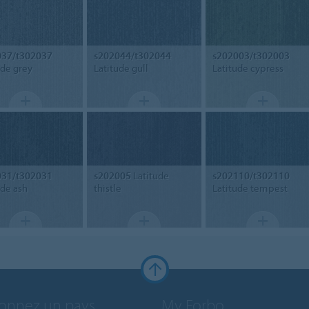
037/t302037
s202044/t302044
s202003/t302003
ude grey
Latitude gull
Latitude cypress
031/t302031
s202005
Latitude
s202110/t302110
ude ash
thistle
Latitude tempest
ionnez un pays
My Forbo