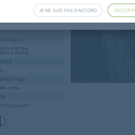
illes et en dalles de 50x50
JE NE SUIS PAS D'ACCORD
J’ACCEPT
5 in / 0.2 in
02 ft x 78.74 in
69 in x 19.69 in
5502-B
2%
.29 ft2 (12 pc)
.8% / 59%
00%
.75 kg CO₂e/m²