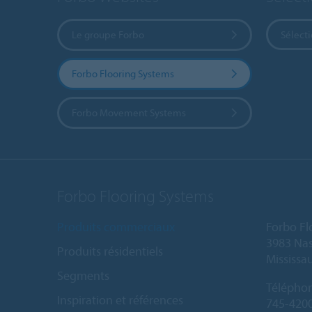
Le groupe Forbo
Sélect
Forbo Flooring Systems
Forbo Movement Systems
Forbo Flooring Systems
Produits commerciaux
Forbo Fl
3983 Nas
Produits résidentiels
Mississa
Segments
Télépho
Inspiration et références
745-420