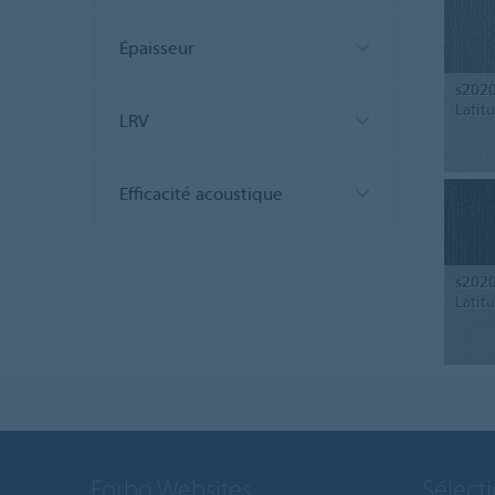
Épaisseur
s202
Latit
LRV
Efficacité acoustique
s202
Latit
Forbo Websites
Sélect