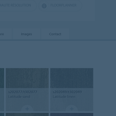
HAUTE RÉSOLUTION
FLOORPLANNER
ure
Images
Contact
s202077/t302077
s202049/t302049
Latitude sand
Latitude linen