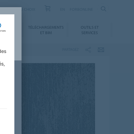
US
AIDE AU CHOIX
EN
FORBONLINE
NNEMENT
TÉLÉCHARGEMENTS
OUTILS ET
ABILITÉ
ET BIM
SERVICES
PARTAGEZ
des
és,