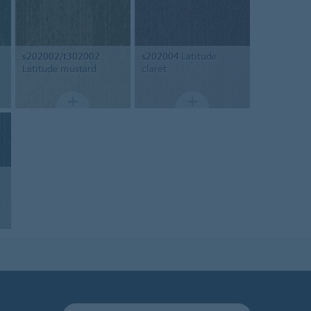
s202002/t302002
s202004
Latitude
Latitude mustard
claret