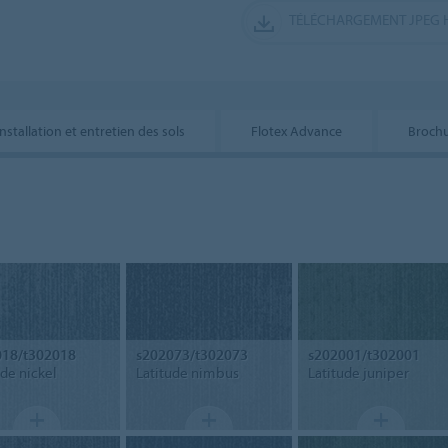
TÉLÉCHARGEMENT JPEG 
Installation et entretien des sols
Flotex Advance
Broch
018/t302018
s202073/t302073
s202001/t302001
ude nickel
Latitude nimbus
Latitude juniper