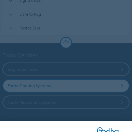
Sigrid Calon
Dare to Rug
Kustaa Saksi
Forbo Websites
Le groupe Forbo
Forbo Flooring Systems
Forbo Movement Systems
Sélectionnez un pays