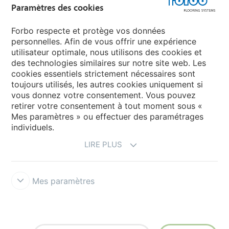
Paramètres des cookies
Sélectionnez votre pays
Forbo respecte et protège vos données
personnelles. Afin de vous offrir une expérience
utilisateur optimale, nous utilisons des cookies et
My Forbo
des technologies similaires sur notre site web. Les
cookies essentiels strictement nécessaires sont
Contact dans le monde
toujours utilisés, les autres cookies uniquement si
Ajustement net
vous donnez votre consentement. Vous pouvez
retirer votre consentement à tout moment sous «
Mes paramètres » ou effectuer des paramétrages
individuels.
LIRE PLUS
Mes paramètres
Avertissement & Conditions d'utilisation
Protection des données
Cookies
Cookies - FloorVisualizer
Forbo Integrity Line
Paramètres des cookies