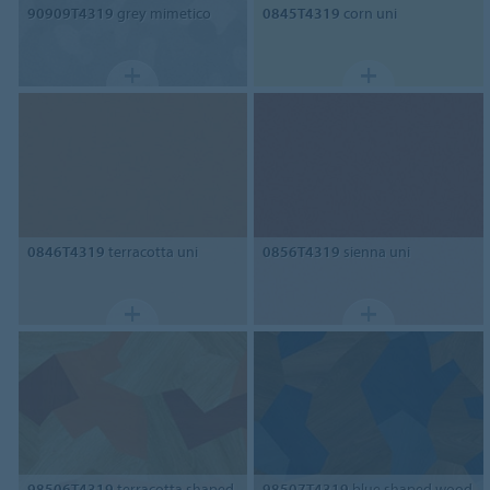
90909T4319
grey mimetico
0845T4319
corn uni
0846T4319
terracotta uni
0856T4319
sienna uni
98506T4319
terracotta shaped
98507T4319
blue shaped wood