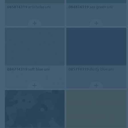
0858T4319
artichoke uni
0848T4319
sea green uni
0847T4319
soft blue uni
0857T4319
dusty blue uni