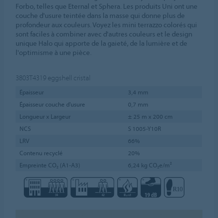
Forbo, telles que Eternal et Sphera. Les produits Uni ont une
couche d'usure teintée dans la masse qui donne plus de
profondeur aux couleurs. Voyez les mini terrazzo colorés qui
sont faciles à combiner avec d'autres couleurs et le design
unique Halo qui apporte de la gaieté, de la lumière et de
l'optimisme à une pièce.
3803T4319
eggshell cristal
Épaisseur
3,4 mm
Épaisseur couche d'usure
0,7 mm
Longueur x Largeur
± 25 m x 200 cm
NCS
S 1005-Y10R
LRV
66%
Contenu recyclé
20%
Empreinte CO₂ (A1-A3)
6,24 kg CO₂e/m²