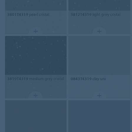
3801T4319
pearl cristal
3812T4319
light grey cristal
3819T4319
medium grey cristal
0843T4319
clay uni