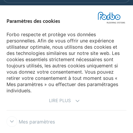
Forbo Flooring Systems
Paramètres des cookies
Forbo Movement Systems
Forbo respecte et protège vos données
personnelles. Afin de vous offrir une expérience
utilisateur optimale, nous utilisons des cookies et
des technologies similaires sur notre site web. Les
Sélectionnez un pays
cookies essentiels strictement nécessaires sont
toujours utilisés, les autres cookies uniquement si
Sélectionnez votre pays
vous donnez votre consentement. Vous pouvez
retirer votre consentement à tout moment sous «
Mes paramètres » ou effectuer des paramétrages
individuels.
LIRE PLUS
Mes paramètres
Conditions d'utilisation & Décharge de responsabilité
Déclaration