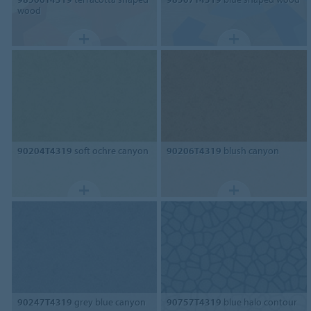
wood
90204T4319
soft ochre canyon
90206T4319
blush canyon
90247T4319
grey blue canyon
90757T4319
blue halo contour