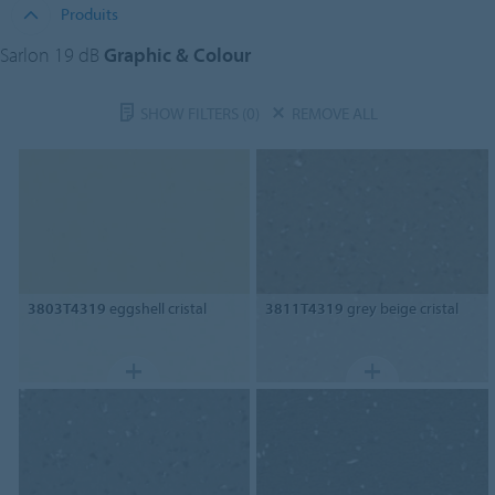
Produits
Sarlon 19 dB
Graphic & Colour
SHOW FILTERS
(0)
REMOVE ALL
3803T4319
eggshell cristal
3811T4319
grey beige cristal