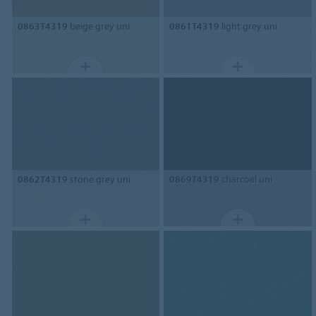
0863T4319
beige grey uni
0861T4319
light grey uni
0862T4319
stone grey uni
0869T4319
charcoal uni