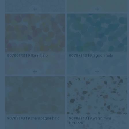
90706T4319
floral halo
90707T4319
lagoon halo
90703T4319
champagne halo
90403T4319
warm mini
terrazzo