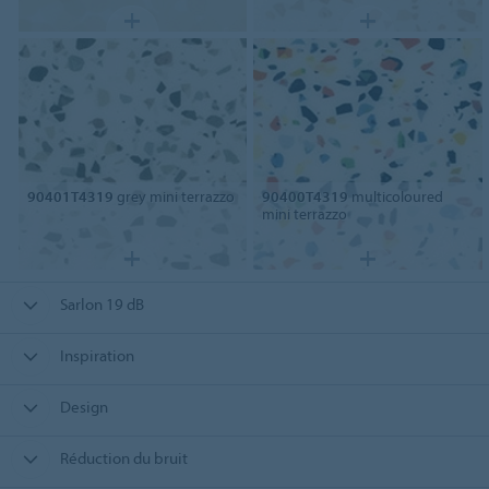
90401T4319
grey mini terrazzo
90400T4319
multicoloured
mini terrazzo
Sarlon 19 dB
Inspiration
Design
Réduction du bruit