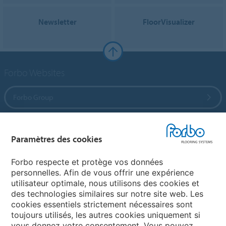
Newsletter
FloorVisualizer
Forbo Websites
Forbo Group
Forbo Flooring Systems
Paramètres des cookies
Forbo Movement Systems
Forbo respecte et protège vos données
personnelles. Afin de vous offrir une expérience
utilisateur optimale, nous utilisons des cookies et
des technologies similaires sur notre site web. Les
Sélectionnez un pays
cookies essentiels strictement nécessaires sont
toujours utilisés, les autres cookies uniquement si
Sélectionnez votre pays
vous donnez votre consentement. Vous pouvez