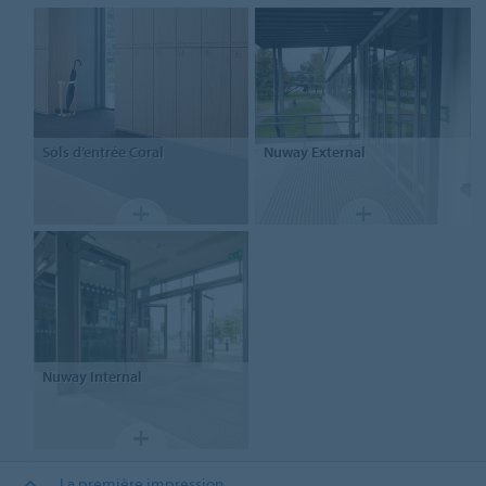
Sols d’entrée
Coral
Nuway
External
Nuway
Internal
La première impression