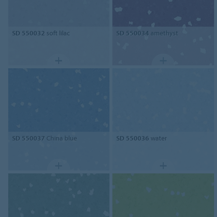
SD 550032
soft lilac
SD 550034
amethyst
SD 550037
China blue
SD 550036
water