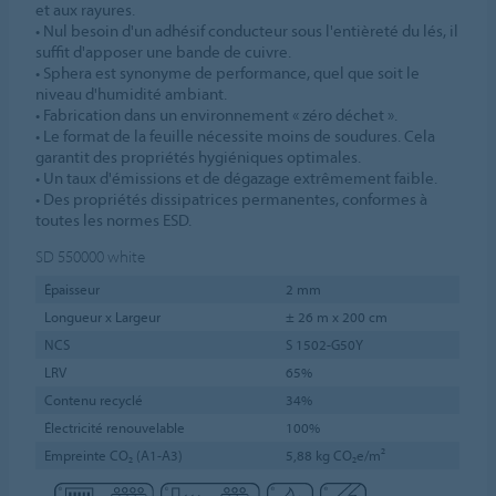
et aux rayures.
• Nul besoin d'un adhésif conducteur sous l'entièreté du lés, il
suffit d'apposer une bande de cuivre.
• Sphera est synonyme de performance, quel que soit le
niveau d'humidité ambiant.
• Fabrication dans un environnement « zéro déchet ».
• Le format de la feuille nécessite moins de soudures. Cela
garantit des propriétés hygiéniques optimales.
• Un taux d'émissions et de dégazage extrêmement faible.
• Des propriétés dissipatrices permanentes, conformes à
toutes les normes ESD.
SD 550000
white
Épaisseur
2 mm
Longueur x Largeur
± 26 m x 200 cm
NCS
S 1502-G50Y
LRV
65%
Contenu recyclé
34%
Électricité renouvelable
100%
Empreinte CO₂ (A1-A3)
5,88 kg CO₂e/m²