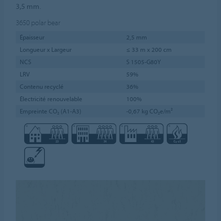
3,5 mm.
3650
polar bear
Épaisseur
2,5 mm
Longueur x Largeur
≤ 33 m x 200 cm
NCS
S 1505-G80Y
LRV
59%
Contenu recyclé
36%
Électricité renouvelable
100%
Empreinte CO₂ (A1-A3)
-0,67 kg CO₂e/m²