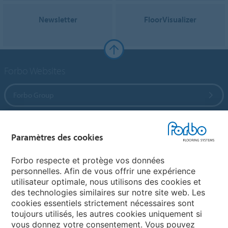
Newsletter
FloorVisualizer
Forbo Websites
Forbo Group
Forbo Flooring Systems
Paramètres des cookies
Forbo Movement Systems
Forbo respecte et protège vos données
personnelles. Afin de vous offrir une expérience
utilisateur optimale, nous utilisons des cookies et
des technologies similaires sur notre site web. Les
Sélectionnez un pays
cookies essentiels strictement nécessaires sont
toujours utilisés, les autres cookies uniquement si
Sélectionnez votre pays
vous donnez votre consentement. Vous pouvez