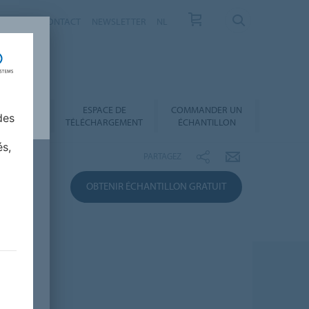
VELLES
CONTACT
NEWSLETTER
NL
ESPACE DE
COMMANDER UN
 AU CHOIX
des
TÉLÉCHARGEMENT
ÉCHANTILLON
és,
PARTAGEZ
OBTENIR ÉCHANTILLON GRATUIT