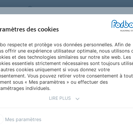
MS
BELGIUM
FAQ
A PROPOS DE NOUS
NOU
ramètres des cookies
bo respecte et protège vos données personnelles. Afin de
INSPIRATION &
INSTALLATION &
DURABILITÉ
AIDE
s offrir une expérience utilisateur optimale, nous utilisons 
RÉFÉRENCES
ENTRETIEN
kies et des technologies similaires sur notre site web. Les
kies essentiels strictement nécessaires sont toujours utilis
 autres cookies uniquement si vous donnez votre
 DE SOL TEXTILES
sentement. Vous pouvez retirer votre consentement à tout
ment sous « Mes paramètres » ou effectuer des
amétrages individuels.
LIRE PLUS
Mes paramètres