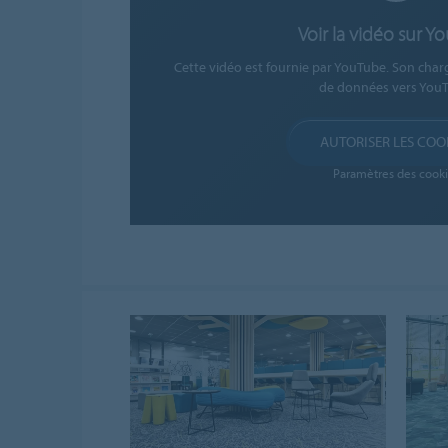
Voir la vidéo sur Y
Cette vidéo est fournie par YouTube. Son char
de données vers YouT
AUTORISER LES COO
Paramètres des cooki