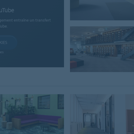
ouTube
gement entraîne un transfert
ube.
KIES
es