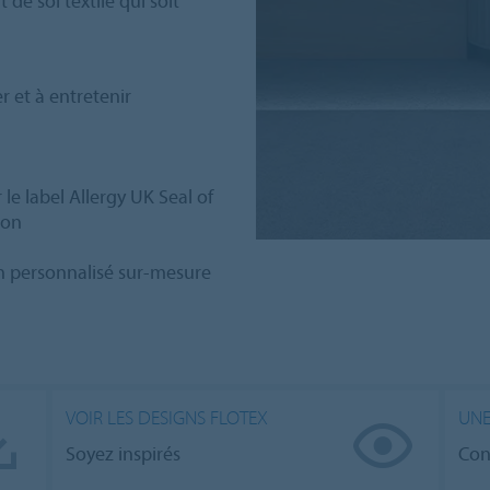
de sol textile qui soit
r et à entretenir
 le label Allergy UK Seal of
ion
gn personnalisé sur-mesure
VOIR LES DESIGNS FLOTEX
UNE
Soyez inspirés
Con