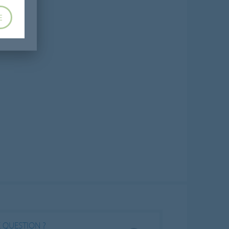
E
 QUESTION ?