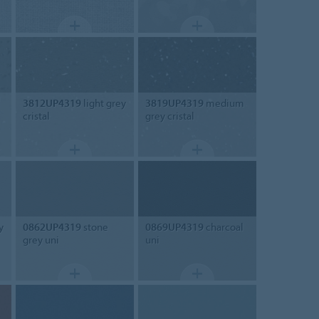
3812UP4319
light grey
3819UP4319
medium
cristal
grey cristal
y
0862UP4319
stone
0869UP4319
charcoal
grey uni
uni