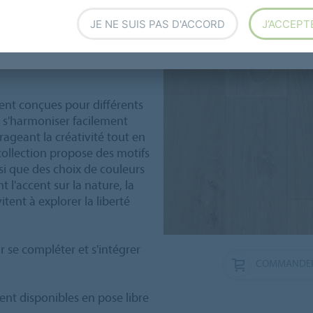
retrait très rapides,
JE NE SUIS PAS D'ACCORD
J’ACCEPT
e performance acoustique en
ent conçues pour différents
 s'harmoniser facilement
rageant la créativité tout en
ollection propose des motifs
nsi que des choix de couleurs
 l'accent sur la nature, la
itent à explorer la liberté
r se compléter et s'intégrer
COMMANDER
ent disponibles en pose libre