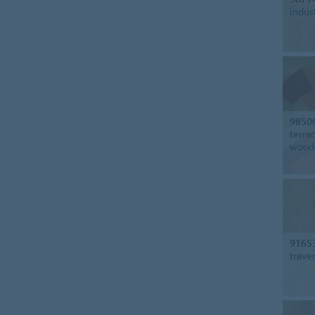
indus
9850
terra
wood
9165
trave