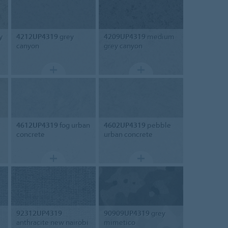
y
4212UP4319
grey
4209UP4319
medium
canyon
grey canyon
4612UP4319
fog urban
4602UP4319
pebble
concrete
urban concrete
92312UP4319
90909UP4319
grey
anthracite new nairobi
mimetico