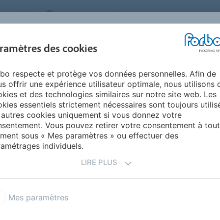
MS
BELGIUM
FAQ
A PROPOS DE NOUS
NOU
ramètres des cookies
bo respecte et protège vos données personnelles. Afin de
INSPIRATION &
INSTALLATION &
DURABILITÉ
AIDE
s offrir une expérience utilisateur optimale, nous utilisons 
RÉFÉRENCES
ENTRETIEN
kies et des technologies similaires sur notre site web. Les
kies essentiels strictement nécessaires sont toujours utilis
Modul'up 19 dB vinyle en pose libre
 autres cookies uniquement si vous donnez votre
sentement. Vous pouvez retirer votre consentement à tout
ment sous « Mes paramètres » ou effectuer des
amétrages individuels.
LIRE PLUS
Mes paramètres
ment en pose libre
 utilisation immédiate