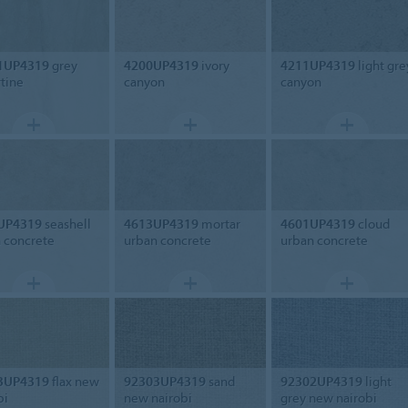
1UP4319
grey
4200UP4319
ivory
4211UP4319
light gre
rtine
canyon
canyon
UP4319
seashell
4613UP4319
mortar
4601UP4319
cloud
 concrete
urban concrete
urban concrete
3UP4319
flax new
92303UP4319
sand
92302UP4319
light
bi
new nairobi
grey new nairobi