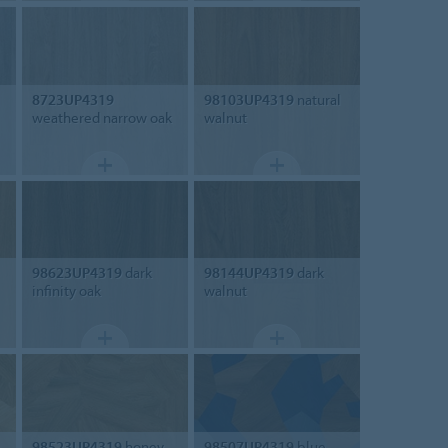
8723UP4319
98103UP4319
natural
weathered narrow oak
walnut
98623UP4319
dark
98144UP4319
dark
infinity oak
walnut
98523UP4319
honey
98507UP4319
blue