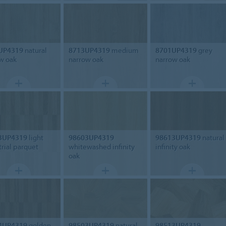
UP4319
natural
8713UP4319
medium
8701UP4319
grey
w oak
narrow oak
narrow oak
3UP4319
light
98603UP4319
98613UP4319
natural
trial parquet
whitewashed infinity
infinity oak
oak
4UP4319
golden
98503UP4319
natural
98513UP4319