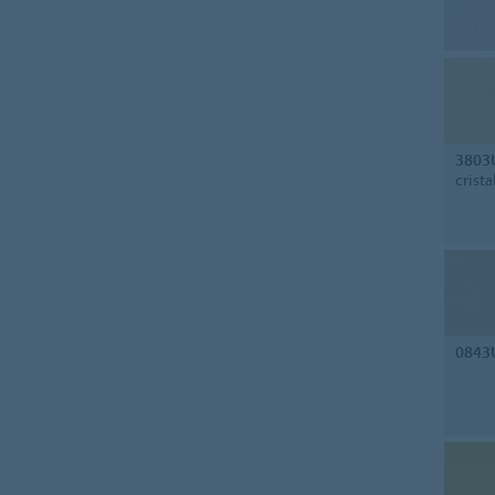
3803
crista
0843