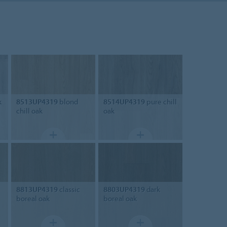
k
8513UP4319
blond
8514UP4319
pure chill
chill oak
oak
8813UP4319
classic
8803UP4319
dark
boreal oak
boreal oak