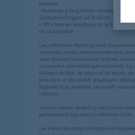
possible
• Avantage à long terme : remplacement et 
économie d'argent sur la durée
• Offre tous les avantages de la meilleur
un seul produit
Les collections Modul'up sont soigneusem
segments, créées intentionnellement pour
avec d'autres matériaux et finitions, encou
conservant une esthétique cohérente. La c
réalistes de bois, de pierre et de béton, ai
plus vives et des motifs graphiques. Mettant
légèreté et la positivité, ces motifs vous inv
créative.
Tous les articles Modul'up sont conçus pou
parfaitement aux autres collections Forbo.
Les coloris de cette collection sont égalem