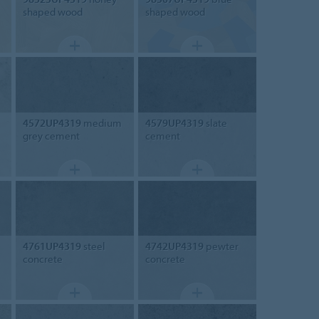
shaped wood
shaped wood
4572UP4319
medium
4579UP4319
slate
grey cement
cement
4761UP4319
steel
4742UP4319
pewter
concrete
concrete