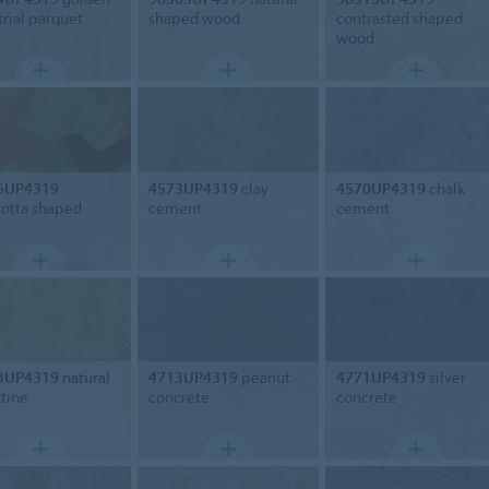
trial parquet
shaped wood
contrasted shaped
wood
6UP4319
4573UP4319
clay
4570UP4319
chalk
cotta shaped
cement
cement
3UP4319
natural
4713UP4319
peanut
4771UP4319
silver
rtine
concrete
concrete