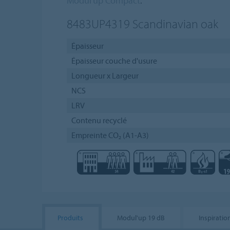
Modul'up Compact
.
8483UP4319
Scandinavian oak
Épaisseur
Épaisseur couche d'usure
Longueur x Largeur
NCS
LRV
Contenu recyclé
Empreinte CO₂ (A1-A3)
Produits
Modul'up 19 dB
Inspiratio