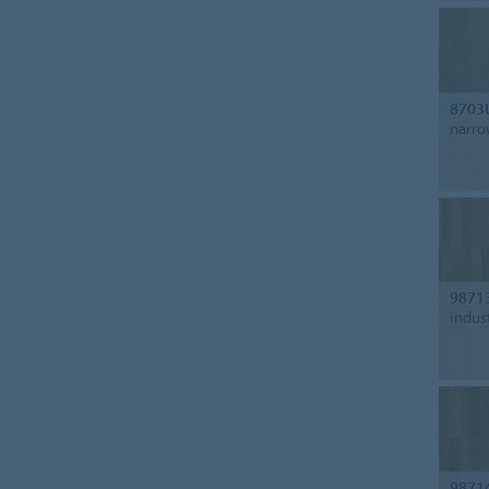
8703
narro
9871
indus
9871