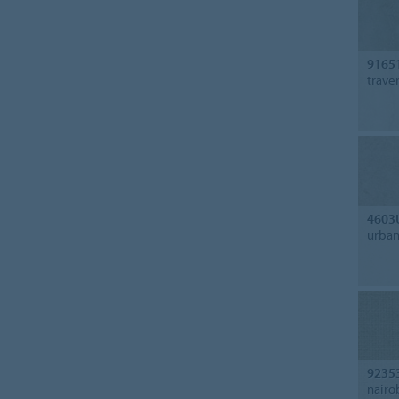
9165
trave
4603
urban
9235
nairo