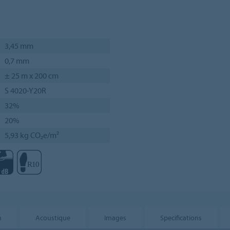
3,45 mm
0,7 mm
± 25 m x 200 cm
S 4020-Y20R
32%
20%
5,93 kg CO₂e/m²
n
Acoustique
Images
Specifications