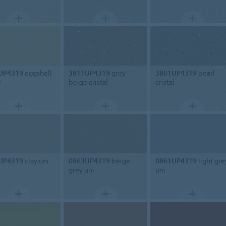
UP4319
eggshell
3811UP4319
grey
3801UP4319
pearl
l
beige cristal
cristal
UP4319
clay uni
0863UP4319
beige
0861UP4319
light gre
grey uni
uni