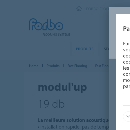
FORBO FLOORING SYSTE
Pa
For
PRODUITS
SEGMENTS
vou
coo
coo
Home
Produits
Fast Flooring
Fast Flooring en lés
les
con
mo
modul'up
par
19 db
La meilleure solution acoustique entière
• Installation rapide, pas de temps d'arrêt,