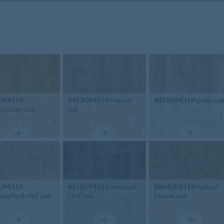
UP4319
8413UP4319
natural
8421UP4319
polar oa
inavian oak
oak
UP4319
8512UP4319
smoked
8804UP4319
natural
washed chill oak
chill oak
boreal oak