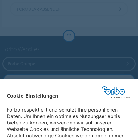
FORMULAR ABSENDEN
Forbo Websites
Forbo Gruppe
Forbo Flooring Systems
Cookie-Einstellungen
Forbo Movement Systems
Forbo respektiert und schützt Ihre persönlichen
Daten. Um Ihnen ein optimales Nutzungserlebnis
bieten zu können, verwenden wir auf unserer
Land auswählen
Webseite Cookies und ähnliche Technologien.
Absolut notwendige Cookies werden dabei immer