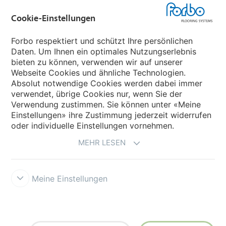
Cookie-Einstellungen
Forbo Movement Systems
Forbo respektiert und schützt Ihre persönlichen
Daten. Um Ihnen ein optimales Nutzungserlebnis
bieten zu können, verwenden wir auf unserer
Land auswählen
Webseite Cookies und ähnliche Technologien.
Absolut notwendige Cookies werden dabei immer
Land auswählen
verwendet, übrige Cookies nur, wenn Sie der
Verwendung zustimmen. Sie können unter «Meine
Einstellungen» ihre Zustimmung jederzeit widerrufen
oder individuelle Einstellungen vornehmen.
MEHR LESEN
Meine Einstellungen
Datenschutz
Cookies
Impressum und Nutzungsbestimmungen
Verkaufs- und Lieferbedingungen
Forbo Integrity Line
Cookie-
Einstellungen