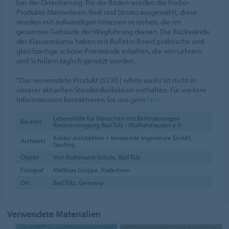
bei der Orientierung. Für die Böden wurden die Forbo-
Produkte Marmoleum Real und Striato ausgewählt, diese
wurden mit aufwändigen Intarsien versehen, die im
gesamten Gebäude der Wegführung dienen. Die Rückwände
der Klassenräume haben mit Bulletin Board praktische und
gleichzeitige schöne Pinnwände erhalten, die von Lehrern
und Schülern täglich genutzt werden.
*Das verwendete Produkt (5230 | white wash) ist nicht in
unserer aktuellen Standardkollektion enthalten. Für weitere
Informationen kontaktieren Sie uns gern
hier.
Lebenshilfe für Menschen mit Behinderungen
Bauherr
Kreisvereinigung Bad Tölz - Wolfratshausen e.V.
Köhler architekten + beratende Ingenieure GmbH,
Architekt
Gauting
Objekt
Von-Rothmund-Schule, Bad Tölz
Fotograf
Matthias Groppe, Paderborn
Ort
Bad Tölz, Germany
Verwendete Materialien