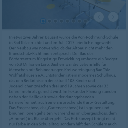
In etwa zwei Jahren Bauzeit wurde die Von-Rothmund-Schule
in Bad Tölz errichtet und im Juli 2017 feierlich eingeweiht.
Der Neubau war notwendig, da der Altbau nicht mehr den
Brandschutz-Richtlinien entsprach. Der Bau des
Förderzentrum für geistige Entwicklung umfasste ein Budget
von 6,8 Millionen Euro, Bauherr war die Lebenshilfe für
Menschen mit Behinderungen Kreisvereinigung Bad Tölz –
Wolfratshausen e.V.. Entstanden ist ein modernes Schulhaus,
das den Bedürfnissen der aktuell 108 Kinder und
Jugendlichen zwischen drei und 19 Jahren sowie der 33
Lehrer mehr als gerecht wird. Im Fokus der Planung standen
neben der Helligkeit sowie der durchgehenden
Barrierefreiheit, auch eine ansprechende (Farb-)Gestaltung.
Das Erdgeschoss, das „Gartengeschoss“, ist in grünen und
braunen Tönen gehalten, während es im Obergeschoss, dem
„Himmel“, ins Blaue übergeht. Das Farbkonzept bringt nicht
nur Farbe in den Schulalltag, sondern hilft den Schülern auch