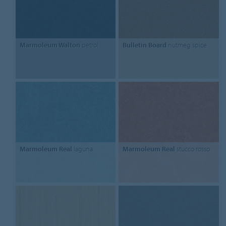
Marmoleum Walton
petrol
Bulletin Board
nutmeg spice
Marmoleum Real
laguna
Marmoleum Real
stucco rosso