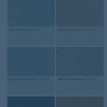
Marmoleum Real
spa
Marmoleum Fresco
sparrow
Marmoleum Walton
vintage
Marmoleum Real
dove blue
blue