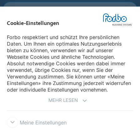
Forbo Flooring Systems
Cookie-Einstellungen
Forbo Movement Systems
Forbo respektiert und schützt Ihre persönlichen
Daten. Um Ihnen ein optimales Nutzungserlebnis
bieten zu können, verwenden wir auf unserer
Land auswählen
Webseite Cookies und ähnliche Technologien.
Absolut notwendige Cookies werden dabei immer
Land auswählen
verwendet, übrige Cookies nur, wenn Sie der
Verwendung zustimmen. Sie können unter «Meine
Einstellungen» ihre Zustimmung jederzeit widerrufen
oder individuelle Einstellungen vornehmen.
MEHR LESEN
Meine Einstellungen
Datenschutz
Cookies
Impressum und Nutzungsbestimmungen
Verkaufs- und Lieferbedingungen
Forbo Integrity Line
Cookie-