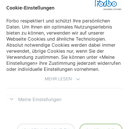
Cookie-Einstellungen
Forbo Movement Systems
Forbo respektiert und schützt Ihre persönlichen
Daten. Um Ihnen ein optimales Nutzungserlebnis
bieten zu können, verwenden wir auf unserer
Land auswählen
Webseite Cookies und ähnliche Technologien.
Absolut notwendige Cookies werden dabei immer
Land auswählen
verwendet, übrige Cookies nur, wenn Sie der
Verwendung zustimmen. Sie können unter «Meine
Einstellungen» ihre Zustimmung jederzeit widerrufen
oder individuelle Einstellungen vornehmen.
MEHR LESEN
Meine Einstellungen
Datenschutz
Cookies
Impressum und Nutzungsbestimmungen
Verkaufs- und Lieferbedingungen
Forbo Integrity Line
Cookie-
Einstellungen