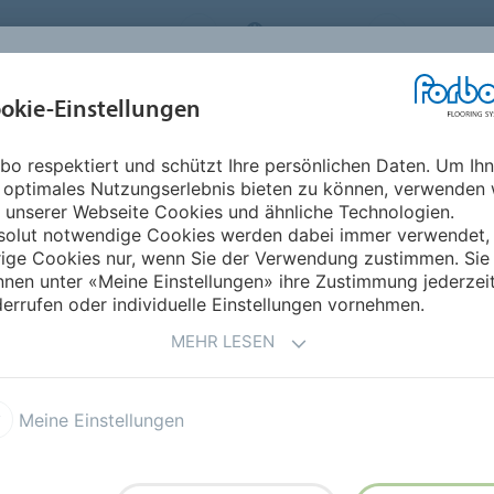
RBO FLOORING SYSTEMS
GERMANY
ÜBER UNS
okie-Einstellungen
RODUKTE
EINSATZBEREICHE
REFERENZEN
NACHHALTIGKEIT
bo respektiert und schützt Ihre persönlichen Daten. Um Ih
 optimales Nutzungserlebnis bieten zu können, verwenden 
GNBELÄGE
 unserer Webseite Cookies und ähnliche Technologien.
solut notwendige Cookies werden dabei immer verwendet,
rige Cookies nur, wenn Sie der Verwendung zustimmen. Sie
nen unter «Meine Einstellungen» ihre Zustimmung jederzei
errufen oder individuelle Einstellungen vornehmen.
MEHR LESEN
leum Click
Meine Einstellungen