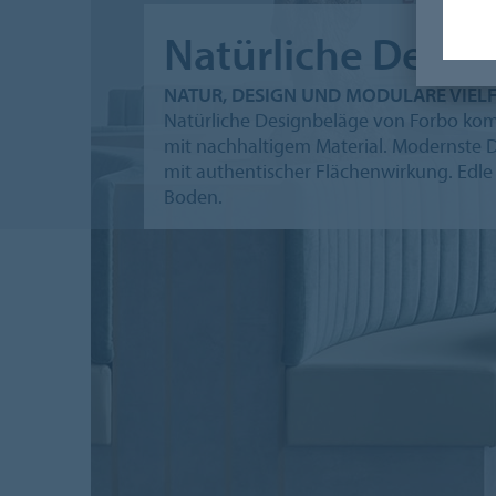
Natürliche Desig
NATUR, DESIGN UND MODULARE VIELF
Natürliche Designbeläge von Forbo komb
mit nachhaltigem Material. Modernste 
mit authentischer Flächenwirkung. Edle
Boden.