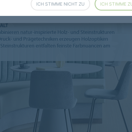
ICH STIMME NICHT ZU
ICH STIMME Z
nbeläge
ALT
inieren natur-inspirierte Holz- und Steinstrukturen
Druck- und Prägetechniken erzeugen Holzoptiken
 Steinstrukturen entfalten feinste Farbnuancen am