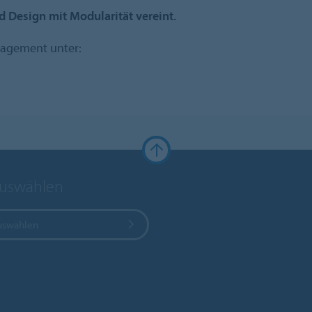
nd Design mit Modularität vereint.
gagement unter:
auswählen
uswählen