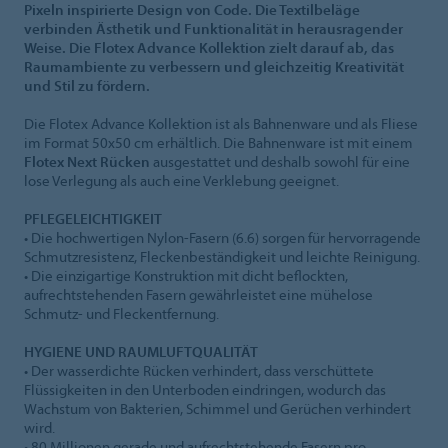
Pixeln inspirierte Design von Code. Die Textilbeläge
verbinden Ästhetik und Funktionalität in herausragender
Weise. Die Flotex Advance Kollektion zielt darauf ab, das
Raumambiente zu verbessern und gleichzeitig Kreativität
und Stil zu fördern.
Die Flotex Advance Kollektion ist als Bahnenware und als Fliese
im Format 50x50 cm erhältlich. Die Bahnenware ist mit einem
Flotex Next Rücken
ausgestattet und deshalb sowohl für eine
lose Verlegung als auch eine Verklebung geeignet.
PFLEGELEICHTIGKEIT
• Die hochwertigen Nylon-Fasern (6.6) sorgen für hervorragende
Schmutzresistenz, Fleckenbeständigkeit und leichte Reinigung.
• Die einzigartige Konstruktion mit dicht beflockten,
aufrechtstehenden Fasern gewährleistet eine mühelose
Schmutz- und Fleckentfernung.
HYGIENE UND RAUMLUFTQUALITÄT
• Der wasserdichte Rücken verhindert, dass verschüttete
Flüssigkeiten in den Unterboden eindringen, wodurch das
Wachstum von Bakterien, Schimmel und Gerüchen verhindert
wird.
• 80 Millionen gerade und aufrechtstehende Fasern pro