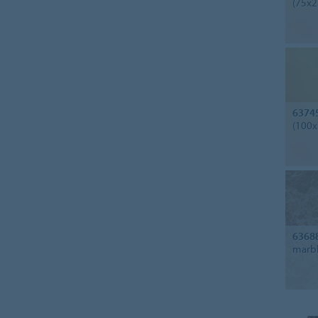
(75x2
6374
(100x
6368
marbl