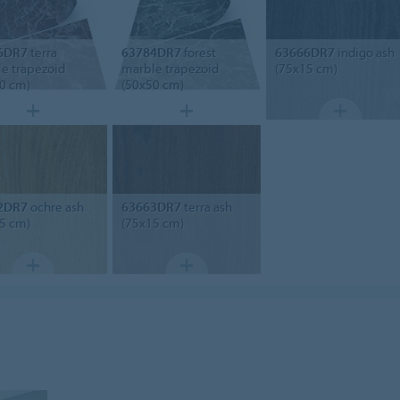
6DR7
terra
63784DR7
forest
63666DR7
indigo ash
e trapezoid
marble trapezoid
(75x15 cm)
0 cm)
(50x50 cm)
2DR7
ochre ash
63663DR7
terra ash
5 cm)
(75x15 cm)