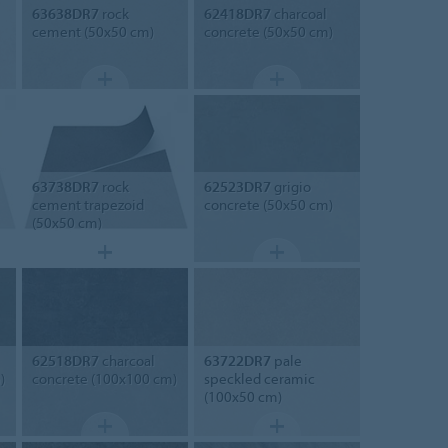
63638DR7
rock
62418DR7
charcoal
cement (50x50 cm)
concrete (50x50 cm)
63738DR7
rock
62523DR7
grigio
cement trapezoid
concrete (50x50 cm)
(50x50 cm)
62518DR7
charcoal
63722DR7
pale
)
concrete (100x100 cm)
speckled ceramic
(100x50 cm)