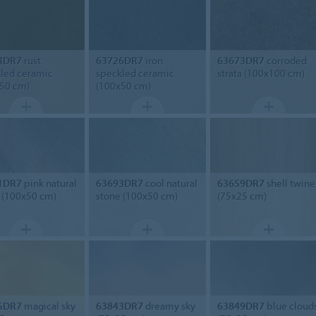
4DR7
rust
63726DR7
iron
63673DR7
corroded
led ceramic
speckled ceramic
strata (100x100 cm)
50 cm)
(100x50 cm)
1DR7
pink natural
63693DR7
cool natural
63659DR7
shell twine
 (100x50 cm)
stone (100x50 cm)
(75x25 cm)
5DR7
magical sky
63843DR7
dreamy sky
63849DR7
blue cloud