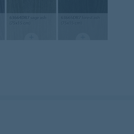
63664DR7
sage ash
63665DR7
forest ash
(75x15 cm)
(75x15 cm)