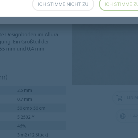
ICH STIMME NICHT ZU
ICH STIMME Z
h gewagte Formate, wie die
n und Formaten eröffnen
 zum Kombinieren ein.
ste Designboden im Allura
egung. Ein Großteil der
0,55 mm und 0,4 mm
cm)
2,5 mm
EIN 
0,7 mm
50 cm x 50 cm
FLO
S 2502-Y
46%
3 m2 (12 Stück)