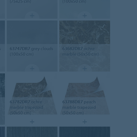
(75x25 cm)
(100x50 cm)
s
63747DR7
grey clouds
63682DR7
ochre
(100x50 cm)
marble (50x50 cm)
63782DR7
ochre
63788DR7
peach
marble trapezoid
marble trapezoid
(50x50 cm)
(50x50 cm)