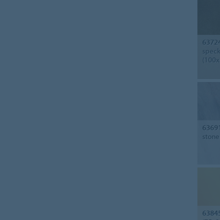
6372
speck
(100x
6369
stone
6384