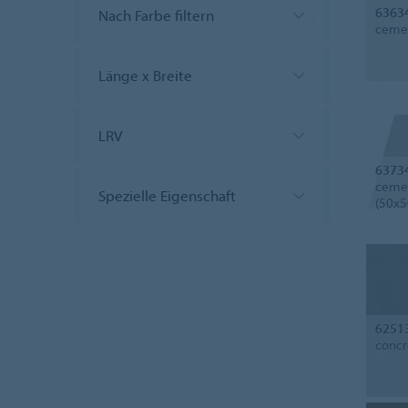
6363
Nach Farbe filtern
cemen
Länge x Breite
LRV
6373
cemen
Spezielle Eigenschaft
(50x5
6251
concr