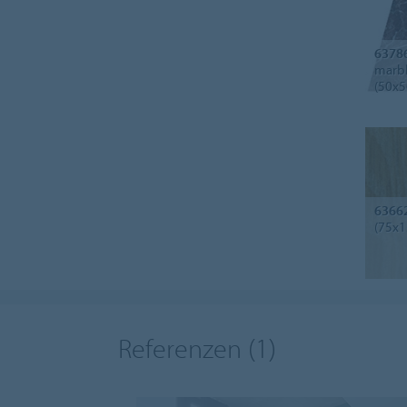
6378
marbl
(50x5
6366
(75x1
Referenzen
(1)