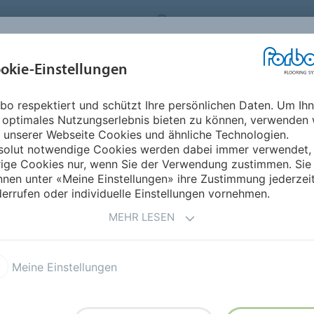
RBO FLOORING SYSTEMS
GERMANY
ÜBER UNS
okie-Einstellungen
RODUKTE
EINSATZBEREICHE
REFERENZEN
NACHHALTIGKEIT
bo respektiert und schützt Ihre persönlichen Daten. Um Ih
Allura Dryback Material
 optimales Nutzungserlebnis bieten zu können, verwenden 
 unserer Webseite Cookies und ähnliche Technologien.
solut notwendige Cookies werden dabei immer verwendet,
rige Cookies nur, wenn Sie der Verwendung zustimmen. Sie
nen unter «Meine Einstellungen» ihre Zustimmung jederzei
errufen oder individuelle Einstellungen vornehmen.
l
MEHR LESEN
on umfasst
47
et neben Beton- und Zement-
Meine Einstellungen
nd Highlights wie die
e Bodenkonzepte eignen.
 50 x 50 cm und 100 x 100