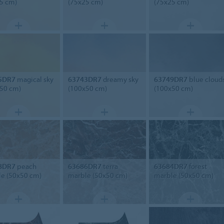
5 cm)
(75x25 cm)
(75x25 cm)
5DR7
magical sky
63743DR7
dreamy sky
63749DR7
blue cloud
50 cm)
(100x50 cm)
(100x50 cm)
8DR7
peach
63686DR7
terra
63684DR7
forest
e (50x50 cm)
marble (50x50 cm)
marble (50x50 cm)