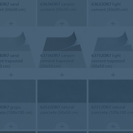
4DR7
sand
63636DR7
canyon
63632DR7
light
t (50x50 cm)
cement (50x50 cm)
cement (50x50 cm)
4DR7
sand
63736DR7
canyon
63732DR7
light
t trapezoid
cement trapezoid
cement trapezoid
0 cm)
(50x50 cm)
(50x50 cm)
3DR7
grigio
62522DR7
natural
62512DR7
natural
ete (100x100 cm)
concrete (50x50 cm)
concrete (100x100 cm