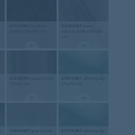
63675DR7
oxidized
63695DR7
warm
strata (100x100 cm)
natural stone (100x50
cm)
63658DR7
grigio twine
63841DR7
calming sky
(75x25 cm)
(75x25 cm)
s
63847DR7
grey clouds
63741DR7
calming sky