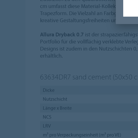
cm umfasst diese Material-Kollektion auc
Trapezform. Die Vielzahl an Farbgebunge
kreative Gestaltungsfreiheiten und laden
Allura Dryback 0.7
ist der strapazierfähig
Portfolio für die vollflächig verklebte Verl
Designs ist zudem in den Nutzschichten 
erhältlich.
63634DR7
sand cement (50x50 
Dicke
Nutzschicht
Länge x Breite
NCS
LRV
m² pro Verpackungseinheit (m² pro VE)