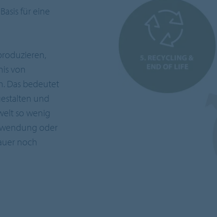
asis für eine
produzieren,
nis von
en. Das bedeutet
gestalten und
welt so wenig
erwendung oder
auer noch