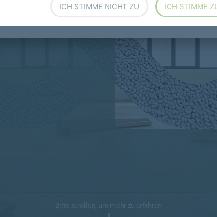
ICH STIMME NICHT ZU
ICH STIMME Z
DER NUTZUNGSDAUER
Bitte scrollen, um mehr zu erfahren