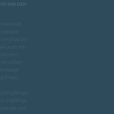
EN WIR DEN
 Kreisläufe.
 Angebote
ie am Ende der
wir auch mit
 Darüber
 recycelten
denbeläge
g finden.
cyclingfähigen
ch tragfähige
kte, die zum