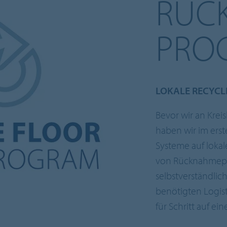
RÜC
PRO
LOKALE RECYC
Bevor wir an Krei
haben wir im ers
Systeme auf lokal
von Rücknahmepr
selbstverständli
benötigten Logist
für Schritt auf ei