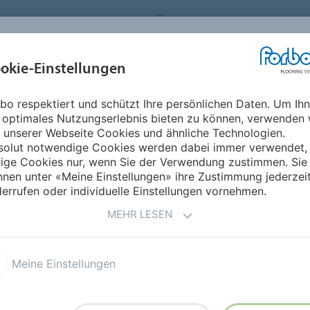
RBO FLOORING SYSTEMS
GERMANY
ÜBER UNS
okie-Einstellungen
RODUKTE
EINSATZBEREICHE
REFERENZEN
NACHHALTIGKEIT
bo respektiert und schützt Ihre persönlichen Daten. Um Ih
 optimales Nutzungserlebnis bieten zu können, verwenden 
 unserer Webseite Cookies und ähnliche Technologien.
solut notwendige Cookies werden dabei immer verwendet,
rige Cookies nur, wenn Sie der Verwendung zustimmen. Sie
nen unter «Meine Einstellungen» ihre Zustimmung jederzei
errufen oder individuelle Einstellungen vornehmen.
MEHR LESEN
G
Meine Einstellungen