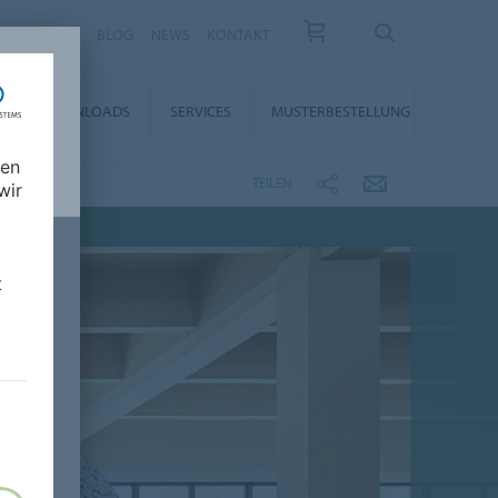
KARRIERE
BLOG
NEWS
KONTAKT
DOWNLOADS
SERVICES
MUSTERBESTELLUNG
nen
TEILEN
wir
t