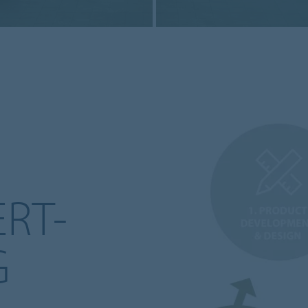
RT-
G