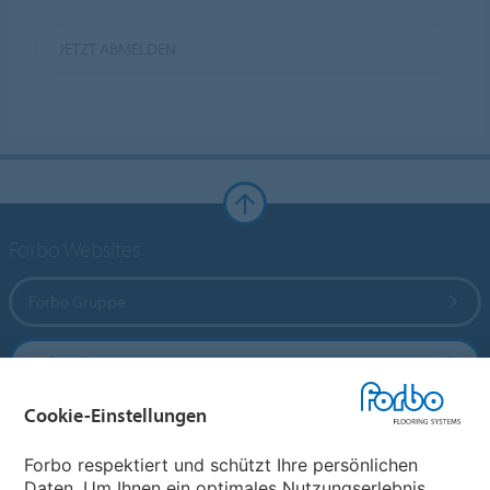
JETZT ABMELDEN
Forbo Websites
Forbo Gruppe
Forbo Flooring Systems
Cookie-Einstellungen
Forbo Movement Systems
Forbo respektiert und schützt Ihre persönlichen
Daten. Um Ihnen ein optimales Nutzungserlebnis