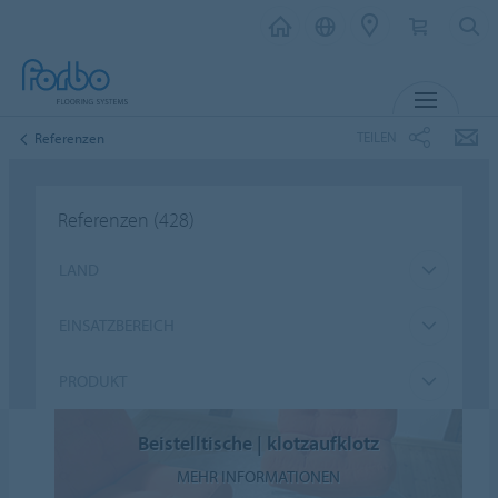
MENU
TEILEN
Referenzen
Referenzen
(428)
LAND
EINSATZBEREICH
PRODUKT
Beistelltische | klotzaufklotz
MEHR INFORMATIONEN