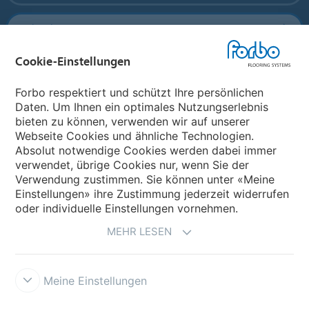
Forbo Flooring Systems
Cookie-Einstellungen
Forbo Movement Systems
Forbo respektiert und schützt Ihre persönlichen
Daten. Um Ihnen ein optimales Nutzungserlebnis
bieten zu können, verwenden wir auf unserer
Land auswählen
Webseite Cookies und ähnliche Technologien.
Absolut notwendige Cookies werden dabei immer
Land auswählen
verwendet, übrige Cookies nur, wenn Sie der
Verwendung zustimmen. Sie können unter «Meine
Einstellungen» ihre Zustimmung jederzeit widerrufen
oder individuelle Einstellungen vornehmen.
MEHR LESEN
Meine Einstellungen
Impressum und Nutzungsbestimmungen
Datenschutz
Cookies
Verkaufs- und Lieferbedingungen
Forbo Integrity Line
Cookie-