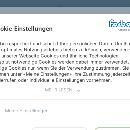
FLOORING SYSTEMS
SWITZERLAND
ÜBER UNS
okie-Einstellungen
RODUKTE
EINSATZBEREICHE
REFERENZEN
NACHHALTIGKEIT
bo respektiert und schützt Ihre persönlichen Daten. Um Ih
ß Oberschule Zeven
 optimales Nutzungserlebnis bieten zu können, verwenden 
 unserer Webseite Cookies und ähnliche Technologien.
solut notwendige Cookies werden dabei immer verwendet,
ZURÜCK ZUR ÜBERSIC
rige Cookies nur, wenn Sie der Verwendung zustimmen. Sie
nen unter «Meine Einstellungen» ihre Zustimmung jederzei
errufen oder individuelle Einstellungen vornehmen.
MEHR LESEN
auß Oberschule Zeven
Meine Einstellungen