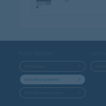
Forbo Websites
Land 
Forbo Gruppe
Land a
Forbo Flooring Systems
Forbo Movement Systems