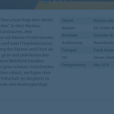
 Oberschule folgt dem Motto
Objekt
Neubau der 
rden". In dem Neubau
Bauherr
Ed. Züblin 
 Kunsträume, drei
Architekt
Schröder Ar
me mit kleinen Proberäumen,
Ausführung
Raumstudio 
 und zwei Freiarbeitsräume
tung der Räume und Flure als
Fotograf
Frank Aussi
 grün und pink lassen das
Ort
Zeven, Deu
inen Wohlfühlcharakter.
Fertigstellung
Mai 2016
in grau-schwarz entschieden.
ktion robust, verfügen über
rittschall. Im Vergleich zu
mals eine kostengünstige