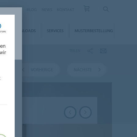
KARRIERE
BLOG
NEWS
KONTAKT
DOWNLOADS
SERVICES
MUSTERBESTELLUNG
nen
TEILEN
wir
HT
VORHERIGE
NÄCHSTE
t