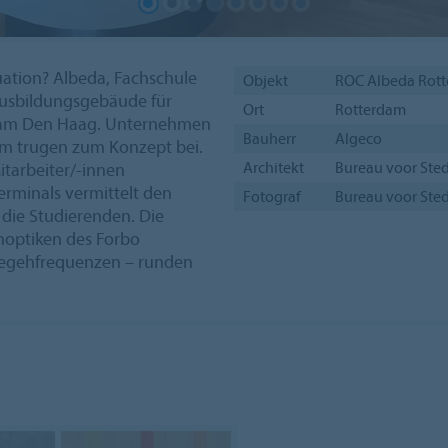
tuation? Albeda, Fachschule
Objekt
ROC Albeda Rott
n Ausbildungsgebäude für
Ort
Rotterdam
rdam Den Haag. Unternehmen
Bauherr
Algeco
com trugen zum Konzept bei.
Architekt
Bureau voor Ste
itarbeiter/-innen
erminals vermittelt den
Fotograf
Bureau voor Ste
r die Studierenden. Die
noptiken des Forbo
 Begehfrequenzen – runden