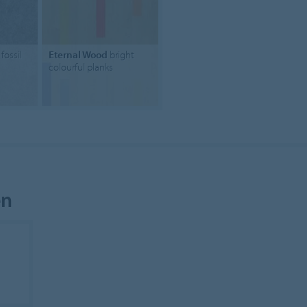
fossil
Eternal Wood
bright
colourful planks
en