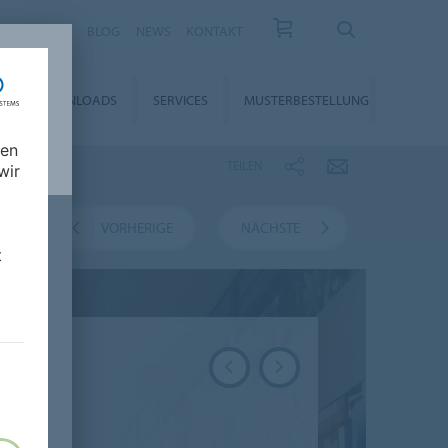
KARRIERE
BLOG
NEWS
KONTAKT
DOWNLOADS
SERVICES
MUSTERBESTELLUNG
nen
TEILEN
wir
HT
VORHERIGE
NÄCHSTE
t