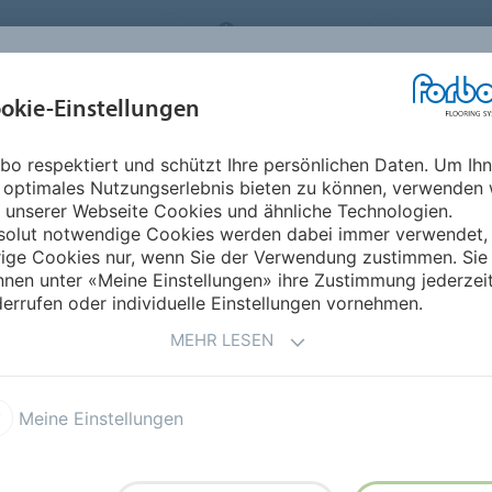
FLOORING SYSTEMS
SWITZERLAND
ÜBER UNS
okie-Einstellungen
RODUKTE
EINSATZBEREICHE
REFERENZEN
NACHHALTIGKEIT
bo respektiert und schützt Ihre persönlichen Daten. Um Ih
he Hague Airport College
 optimales Nutzungserlebnis bieten zu können, verwenden 
 unserer Webseite Cookies und ähnliche Technologien.
solut notwendige Cookies werden dabei immer verwendet,
ZURÜCK ZUR ÜBERSIC
rige Cookies nur, wenn Sie der Verwendung zustimmen. Sie
nen unter «Meine Einstellungen» ihre Zustimmung jederzei
errufen oder individuelle Einstellungen vornehmen.
MEHR LESEN
m The Hague Airport
Meine Einstellungen