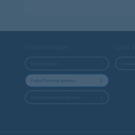
Forbo Websites
Land 
Forbo Gruppe
Land a
Forbo Flooring Systems
Forbo Movement Systems