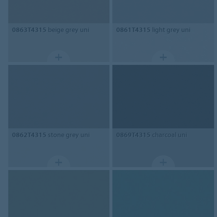
0863T4315
beige grey uni
0861T4315
light grey uni
0862T4315
stone grey uni
0869T4315
charcoal uni