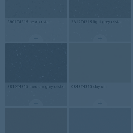
3801T4315
pearl cristal
3812T4315
light grey cristal
3819T4315
medium grey cristal
0843T4315
clay uni