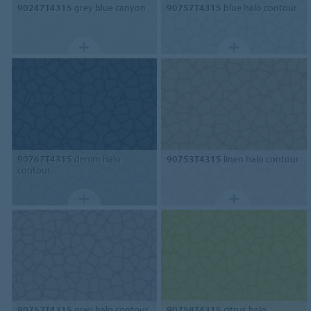
90247T4315
grey blue canyon
90757T4315
blue halo contour
90767T4315
denim halo
90753T4315
linen halo contour
contour
90752T4315
grey halo contour
90758T4315
citrus halo