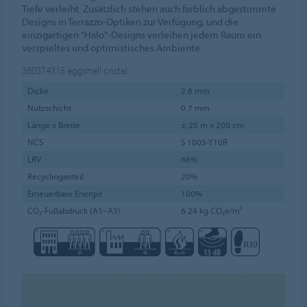
Tiefe verleiht. Zusätzlich stehen auch farblich abgestimmte
Designs in Terrazzo-Optiken zur Verfügung, und die
einzigartigen "Halo"-Designs verleihen jedem Raum ein
verspieltes und optimistisches Ambiente.
3803T4315
eggshell cristal
Dicke
2.6 mm
Nutzschicht
0.7 mm
Länge x Breite
± 25 m x 200 cm
NCS
S 1005-Y10R
LRV
66%
Recyclinganteil
20%
Erneuerbare Energie
100%
CO₂-Fußabdruck (A1–A3)
6.24 kg CO₂e/m²