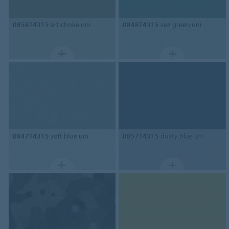
0858T4315
artichoke uni
0848T4315
sea green uni
0847T4315
soft blue uni
0857T4315
dusty blue uni