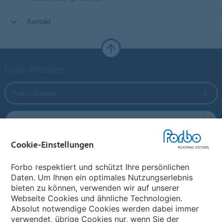
Kontakt
Forbo Websites
Forbo Gruppe
Forbo Flooring Systems
Cookie-Einstellungen
Forbo Movement Systems
Forbo respektiert und schützt Ihre persönlichen
Daten. Um Ihnen ein optimales Nutzungserlebnis
bieten zu können, verwenden wir auf unserer
Land auswählen
Webseite Cookies und ähnliche Technologien.
Absolut notwendige Cookies werden dabei immer
Land auswählen
verwendet, übrige Cookies nur, wenn Sie der