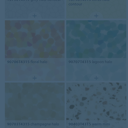
contour
90706T4315
floral halo
90707T4315
lagoon halo
90703T4315
champagne halo
90403T4315
warm mini