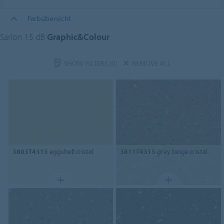
Farbübersicht
Sarlon 15 dB
Graphic&Colour
SHOW FILTERS
(0)
REMOVE ALL
3803T4315
eggshell cristal
3811T4315
grey beige cristal