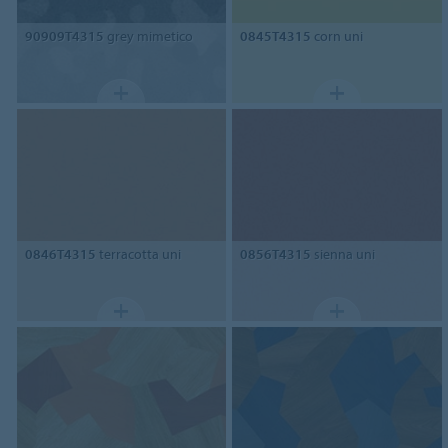
90909T4315
grey mimetico
0845T4315
corn uni
0846T4315
terracotta uni
0856T4315
sienna uni