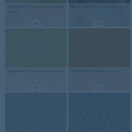
98506T4315
terracotta shaped
98507T4315
blue shaped wood
wood
90204T4315
soft ochre canyon
90206T4315
blush canyon