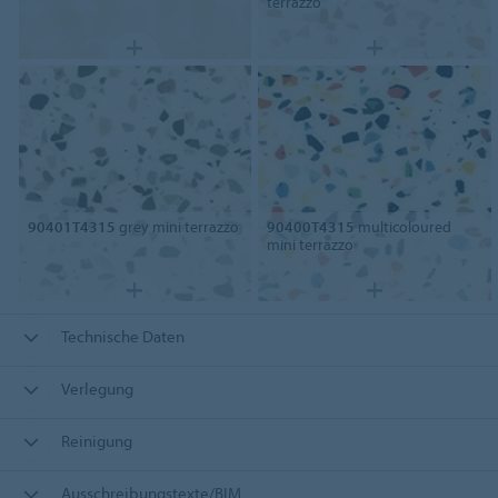
terrazzo
90401T4315
grey mini terrazzo
90400T4315
multicoloured
mini terrazzo
Technische Daten
Verlegung
Reinigung
Ausschreibungstexte/BIM