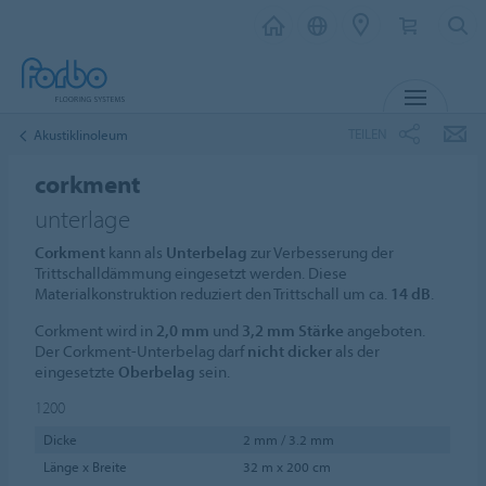
MENU
TEILEN
Akustiklinoleum
corkment
unterlage
Corkment
kann als
Unterbelag
zur Verbesserung der
Trittschalldämmung eingesetzt werden. Diese
Materialkonstruktion reduziert den Trittschall um ca.
14 dB
.
Corkment wird in
2,0 mm
und
3,2 mm Stärke
angeboten.
Der Corkment-Unterbelag darf
nicht dicker
als der
eingesetzte
Oberbelag
sein.
1200
Dicke
2 mm / 3.2 mm
Länge x Breite
32 m x 200 cm