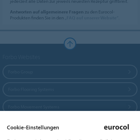
jederzeit alle Daten zur jeweils neuesten Rezeptur griffbreit.
Antworten auf allgemeinere Fragen
zu den Eurocol-
Produkten finden Sie in den
„FAQ auf unserer Website“
.
Forbo Websites
Forbo Group
Forbo Flooring Systems
Forbo Movement Systems
Cookie-Einstellungen
Sprachseiten