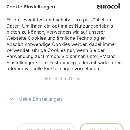
Cookie-Einstellungen
Sprachseiten
Forbo respektiert und schützt Ihre persönlichen
Daten. Um Ihnen ein optimales Nutzungserlebnis
Sprache wählen
bieten zu können, verwenden wir auf unserer
Webseite Cookies und ähnliche Technologien.
Absolut notwendige Cookies werden dabei immer
My Forbo
verwendet, übrige Cookies nur, wenn Sie der
Verwendung zustimmen. Sie können unter «Meine
Inspiration & Referenzen
Einstellungen» ihre Zustimmung jederzeit widerrufen
oder individuelle Einstellungen vornehmen.
MEHR LESEN
Meine Einstellungen
Impressum und Nutzungsbestimmungen
Datenschutzerklärung
Cookie-Richtlinie
Forbo Integrity Line
Cookie-Einstellungen