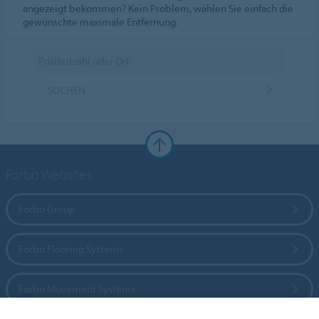
angezeigt bekommen? Kein Problem, wählen Sie einfach die
gewünschte maximale Entfernung.
SUCHEN
Forbo Websites
Forbo Group
Forbo Flooring Systems
Forbo Movement Systems