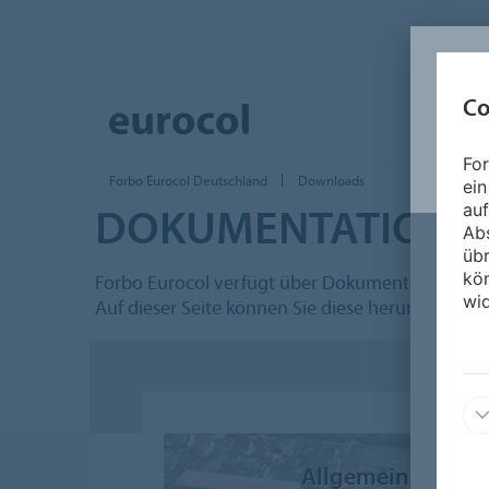
Co
For
Forbo Eurocol Deutschland
Downloads
ein
DOKUMENTATION
auf
Ab
üb
kön
Forbo Eurocol verfügt über Dokumentationen z
wid
Auf dieser Seite können Sie diese herunterladen
Allgemein