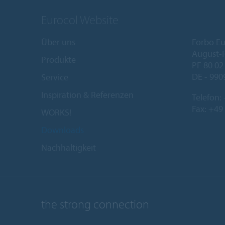
Eurocol Website
Über uns
Forbo E
August-R
Produkte
PF 80 02
DE - 990
Service
Inspiration & Referenzen
Telefon:
Fax: +49
WORKS!
Downloads
Nachhaltigkeit
the strong connection