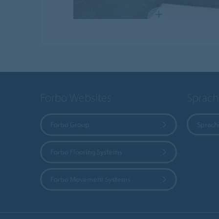
Forbo Websites
Sprach
Forbo Group
Sprach
Forbo Flooring Systems
Forbo Movement Systems