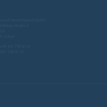
urocol Deutschland GmbH
öbling-Straße 2
 53
91 Erfurt
+49 361 730 41 0
 361 730 41 91