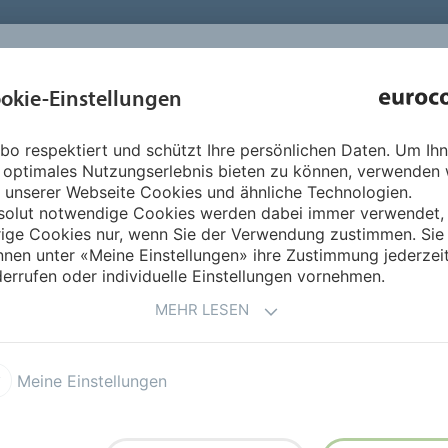
INSPIRATION 
okie-Einstellungen
ÜBER UNS
PRODUKTE
SERVICE
REFERENZEN
bo respektiert und schützt Ihre persönlichen Daten. Um Ih
 optimales Nutzungserlebnis bieten zu können, verwenden 
 unserer Webseite Cookies und ähnliche Technologien.
solut notwendige Cookies werden dabei immer verwendet,
rige Cookies nur, wenn Sie der Verwendung zustimmen. Sie
nen unter «Meine Einstellungen» ihre Zustimmung jederzei
u Produkten und Systemen.
errufen oder individuelle Einstellungen vornehmen.
.
MEHR LESEN
Meine Einstellungen
Verlegung von Bodenbelägen