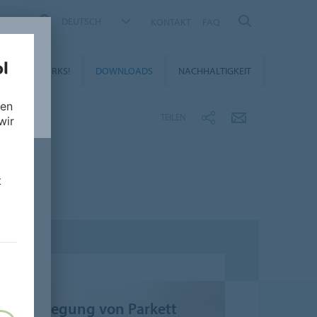
DEUTSCH
KONTAKT
FAQ
&
WORKS!
DOWNLOADS
NACHHALTIGKEIT
nen
TEILEN
wir
t
Verlegung von Parkett