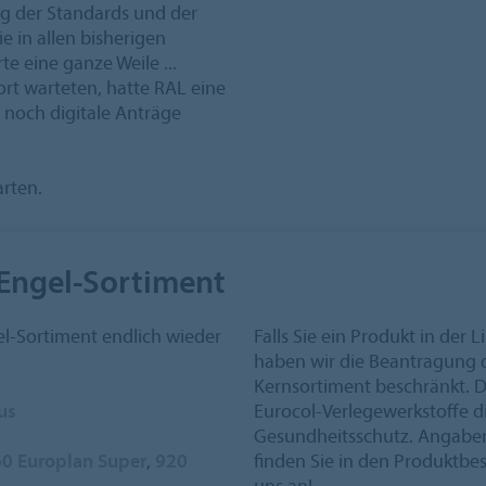
ng der Standards und der
ie in allen bisherigen
e eine ganze Weile ...
rt warteten, hatte RAL eine
r noch digitale Anträge
rten.
r-Engel-Sortiment
gel-Sortiment endlich wieder
Falls Sie ein Produkt in der L
haben wir die Beantragung 
Kernsortiment beschränkt. Da
us
Eurocol-Verlegewerkstoffe 
Gesundheitsschutz. Angaben 
0 Europlan Super
,
920
finden Sie in den Produktbe
uns an!