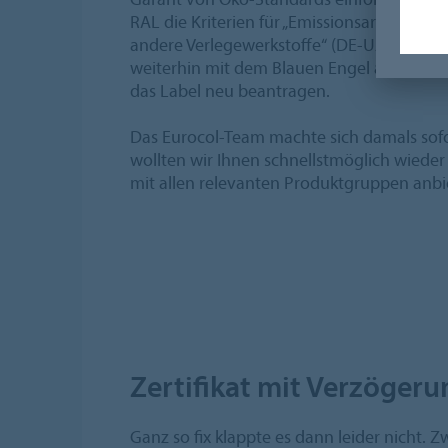
RAL die Kriterien für „Emissionsarme Bode
andere Verlegewerkstoffe“ (DE-UZ 113) akt
weiterhin mit dem Blauen Engel auszuwe
das Label neu beantragen.
Das Eurocol-Team machte sich damals sofor
wollten wir Ihnen schnellstmöglich wieder
mit allen relevanten Produktgruppen anbi
Zertifikat mit Verzögeru
Ganz so fix klappte es dann leider nicht. 