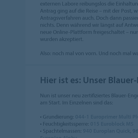
externen Labore reibungslos die Einhaltu
Antrag ging auf die Reise – mit der Post, w
Antragsverfahren auch. Doch dann passiert
nichts. Denn während wir längst auf Antwo
neue Online-Plattform freigeschaltet – nu
wurden akzeptiert.
Also: noch mal von vorn. Und noch mal wa
Hier ist es: Unser Blaue
Nun ist unser neu zertifiziertes Blauer-En
am Start. Im Einzelnen sind das:
• Grundierung:
044-1 Europrimer Multi Pl
• Feuchtigkeitssperre:
015 Euroblock MS
• Spachtelmassen:
940 Europlan Quick
,
96
Europlan Alphy