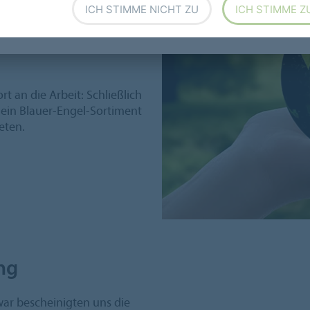
ICH STIMME NICHT ZU
ICH STIMME Z
nbelagsklebstoffe und
ualisiert. Um ihre Produkte
isen, mussten Unternehmen
t an die Arbeit: Schließlich
 ein Blauer-Engel-Sortiment
eten.
ng
Zwar bescheinigten uns die