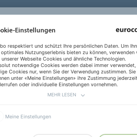
INSPIRATION 
okie-Einstellungen
ÜBER UNS
PRODUKTE
SERVICE
REFERENZEN
bo respektiert und schützt Ihre persönlichen Daten. Um Ih
r Blauer-Engel-Sortiment ist wieder komplett
 optimales Nutzungserlebnis bieten zu können, verwenden 
 unserer Webseite Cookies und ähnliche Technologien.
solut notwendige Cookies werden dabei immer verwendet,
 UNSER BLAUER-ENGEL-SO
rige Cookies nur, wenn Sie der Verwendung zustimmen. Sie
nen unter «Meine Einstellungen» ihre Zustimmung jederzei
T
errufen oder individuelle Einstellungen vornehmen.
MEHR LESEN
eit achtet, kommt am Blauen
Meine Einstellungen
wischen viele
ablierte Umweltzeichen als
9 hat nun die Vergabestelle