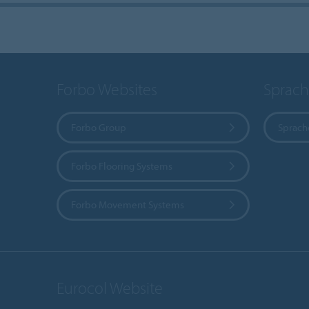
Forbo Websites
Sprach
Forbo Group
Sprach
Forbo Flooring Systems
Forbo Movement Systems
Eurocol Website