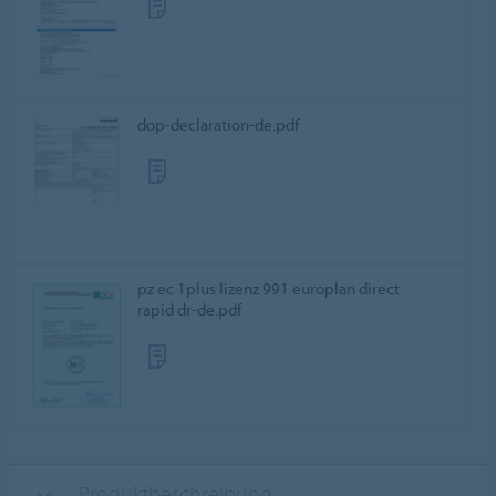
dop-declaration-de.pdf
pz ec 1plus lizenz 991 europlan direct
rapid dr-de.pdf
Produktbeschreibung