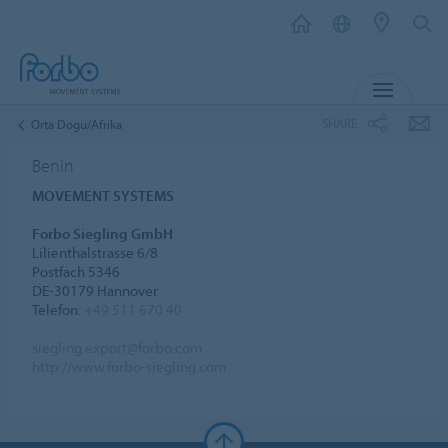
MENU
SHARE
Orta Dogu/Afrika
Benin
MOVEMENT SYSTEMS
Forbo Siegling GmbH
Lilienthalstrasse 6/8
Postfach 5346
DE-30179 Hannover
Telefon:
+49 511 670 40
siegling.export@forbo.com
http://www.forbo-siegling.com