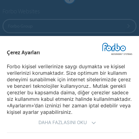
Forbo Websites
Forbo Group
Forbo Flooring Systems
Çerez Ayarları
Forbo Movement Systems
Forbo kişisel verilerinize saygı duymakta ve kişisel
verilerinizi korumaktadır. Size optimum bir kullanım
deneyimi sunabilmek için internet sitelerimizde çerez
ve benzeri teknolojiler kullanıyoruz.. Mutlak gerekli
Bir Ülke Seçiniz
çerezler bu kapsamda daima, diğer çerezler sadece
siz kullanımını kabul etmeniz halinde kullanılmaktadır.
Ülkenizi Seçiniz
«Ayarlarım»’dan izninizi her zaman iptal edebilir veya
kişisel ayarlar yapabilirsiniz.
DAHA FAZLASINI OKU