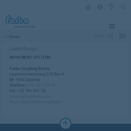
MENU
SHARE
Europa
Luxemburgo
MOVEMENT SYSTEMS
Forbo Siegling Belux
Leuvensesteenweg 510-Bus 4
BE-1930 Zavente
Telefone:
+32 781 502 68
Fax: +32 781 501 79
siegling.be@forbo.com
http://www.forbo-siegling.be