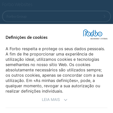
Forbo Websites
Forbo Group
Forbo Flooring Systems
Definições de cookies
Forbo Movement Systems
A Forbo respeita e protege os seus dados pessoais.
A fim de lhe proporcionar uma experiência de
utilização ideal, utilizamos cookies e tecnologias
semelhantes no nosso sítio Web. Os cookies
Selecionar Pais
absolutamente necessários são utilizados sempre;
os outros cookies, apenas se concordar com a sua
Selecionar o seu Pais
utilização. Em «As minhas definições», pode, a
qualquer momento, revogar a sua autorização ou
realizar definições individuais.
LEIA MAIS