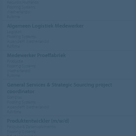
Recursos Humanos
Flooring Systems
(Netherlands)
Fulltime
Algemeen Logistiek Medewerker
Logistiek
Flooring Systems
Assendelft (Netherlands)
Fulltime
Medewerker Proeffabriek
Productie
Flooring Systems
(Netherlands)
Fulltime
General Services & Strategic Sourcing project
coordinator
Compras
Flooring Systems
Assendelft (Netherlands)
Full-time
Produktentwickler (m/w/d)
Pesquisa & Desenvolvimento
Flooring Systems