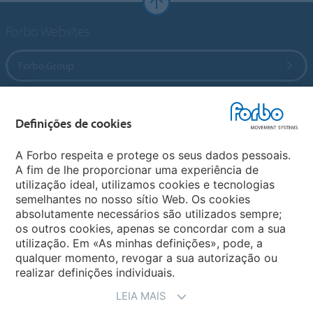
Forbo Websites
Forbo Group
Forbo Flooring Systems
Definições de cookies
Forbo Movement Systems
A Forbo respeita e protege os seus dados pessoais.
A fim de lhe proporcionar uma experiência de
utilização ideal, utilizamos cookies e tecnologias
semelhantes no nosso sítio Web. Os cookies
Selecionar Pais
absolutamente necessários são utilizados sempre;
os outros cookies, apenas se concordar com a sua
Selecionar o seu Pais
utilização. Em «As minhas definições», pode, a
qualquer momento, revogar a sua autorização ou
realizar definições individuais.
LEIA MAIS