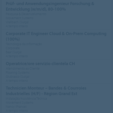
Prüf- und Anwendungsingenieur Forschung &
Entwicklung (w/m/d), 80-100%
Pesquisa & Desenvolvimento
Movement Systems
Wallbach (Suíça)
A tempo inteiro
Corporate IT Engineer Cloud & On-Prem Computing
(100%)
Tecnologia da Informação
Corporate
Baar (Suíça)
A tempo inteiro
Operatrice/ore servizio clientela CH
Atendimento ao Cliente
Flooring Systems
Giubiasco (Suíça)
A tempo inteiro
Technicien Monteur – Bandes & Courroies
Industrielles (H/F) - Région Grand Est
Instalação/Assistência Técnica
Movement Systems
Nancy (France)
A tempo inteiro