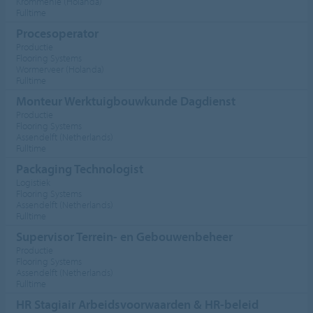
Krommenie (Holanda)
Fulltime
Procesoperator
Productie
Flooring Systems
Wormerveer (Holanda)
Fulltime
Monteur Werktuigbouwkunde Dagdienst
Productie
Flooring Systems
Assendelft (Netherlands)
Fulltime
Packaging Technologist
Logistiek
Flooring Systems
Assendelft (Netherlands)
Fulltime
Supervisor Terrein- en Gebouwenbeheer
Productie
Flooring Systems
Assendelft (Netherlands)
Fulltime
HR Stagiair Arbeidsvoorwaarden & HR-beleid