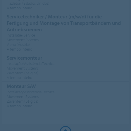
Hazleton (Estados Unidos)
A tempo inteiro
Servicetechniker / Monteur (m/w/d) für die
Fertigung und Montage von Transportbändern und
Antriebsriemen
Installatie/Service
Movement Systems
Viena (Áustria)
A tempo inteiro
Servicemonteur
Instalação/Assistência Técnica
Movement Systems
Zaventem (Bélgica)
A tempo inteiro
Monteur SAV
Instalação/Assistência Técnica
Movement Systems
Zaventem (Bélgica)
A tempo inteiro