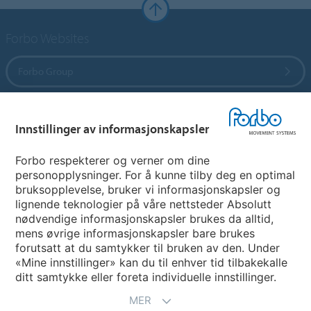
Forbo Websites
Forbo Group
Forbo Flooring Systems
Innstillinger av informasjonskapsler
Forbo Movement Systems
Forbo respekterer og verner om dine
personopplysninger. For å kunne tilby deg en optimal
bruksopplevelse, bruker vi informasjonskapsler og
lignende teknologier på våre nettsteder Absolutt
Avdelinger
nødvendige informasjonskapsler brukes da alltid,
mens øvrige informasjonskapsler bare brukes
Velg ditt land
forutsatt at du samtykker til bruken av den. Under
«Mine innstillinger» kan du til enhver tid tilbakekalle
ditt samtykke eller foreta individuelle innstillinger.
MER