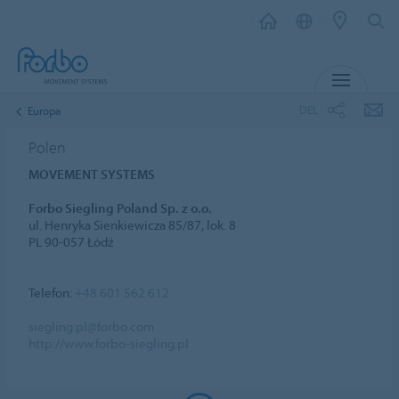
MENU
DEL
Europa
Polen
MOVEMENT SYSTEMS
Forbo Siegling Poland Sp. z o.o.
ul. Henryka Sienkiewicza 85/87, lok. 8
PL 90-057 Łódź
Telefon:
+48 601 562 612
siegling.pl@forbo.com
http://www.forbo-siegling.pl