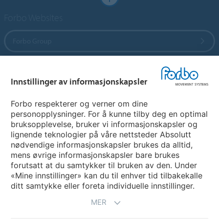
Forbo Websites
Forbo Group
Forbo Flooring Systems
Innstillinger av informasjonskapsler
Forbo Movement Systems
Forbo respekterer og verner om dine
personopplysninger. For å kunne tilby deg en optimal
bruksopplevelse, bruker vi informasjonskapsler og
lignende teknologier på våre nettsteder Absolutt
Avdelinger
nødvendige informasjonskapsler brukes da alltid,
mens øvrige informasjonskapsler bare brukes
Velg ditt land
forutsatt at du samtykker til bruken av den. Under
«Mine innstillinger» kan du til enhver tid tilbakekalle
ditt samtykke eller foreta individuelle innstillinger.
MER