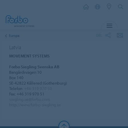
MENU
DEL
Europa
Latvia
MOVEMENT SYSTEMS
Forbo Siegling Svenska AB
Bangårdsvägen 10
Box 140
SE-42822 Kållered (Gothenburg)
Telefon:
+46 319 970 50
Fax: +46 319 970 51
siegling.se@forbo.com
http://www.forbo-siegling.se