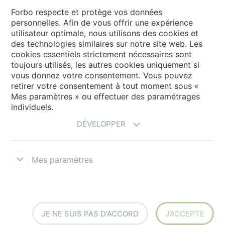
Forbo respecte et protège vos données
personnelles. Afin de vous offrir une expérience
Forbo Movement Systems
utilisateur optimale, nous utilisons des cookies et
des technologies similaires sur notre site web. Les
cookies essentiels strictement nécessaires sont
toujours utilisés, les autres cookies uniquement si
Choisir un pays
vous donnez votre consentement. Vous pouvez
retirer votre consentement à tout moment sous «
Choisir son pays
Mes paramètres » ou effectuer des paramétrages
individuels.
DÉVELOPPER
Mes paramètres
Responsabilité légale
Forbo Integrity Line
Paramètres des cookies
JE NE SUIS PAS D'ACCORD
J’ACCEPTE
Siegling - total belting solutions