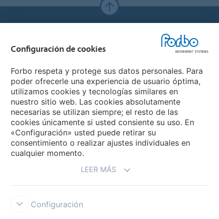
Forbo Websites
Configuración de cookies
Forbo Group
Forbo respeta y protege sus datos personales. Para
Forbo Flooring Systems
poder ofrecerle una experiencia de usuario óptima,
utilizamos cookies y tecnologías similares en
nuestro sitio web. Las cookies absolutamente
Forbo Movement Systems
necesarias se utilizan siempre; el resto de las
cookies únicamente si usted consiente su uso. En
«Configuración» usted puede retirar su
consentimiento o realizar ajustes individuales en
Seleccione un país
cualquier momento.
LEER MÁS
Seleccione su país
Configuración