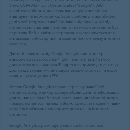
View, CA 94043-1351, United States (“Google”). Веб-
аналітика є збором, аналізом даних щодо поведінки
відвідувачів веб-сторінки. Сервіс веб-аналітики збирає
дані з веб-сторінки, з якої прийшов відвідувач, які під-
сторінки він відвідав чи як часто та з якою тривалістю був
перегляд. Веб-аналітика переважно застосовується для
оптимізації веб-сторінок та комерційного аналізу інтернет
реклами.
Для веб-аналітики від Google Analytics контролер
використовує застосунок "_gat. _anonymizeIp". З його
допомогою визначається IP-адреса та приховується якщо
доступ іде з країни-члена Європейського Союзу чи іншої
країни, що має угоду з EEA.
Метою Google Analytics є аналіз трафіку нашої веб-
сторінки. Google використовує зібрані дані та інформацію
для оцінки нашої веб-сторінки та надання звітності, котра
показує активності на нашій Веб-сторінці, та надання інших
сервісів пов'язаних з використанням нашої інтернет
сторінки.
Google Analytics розміщує файли cookie в системі