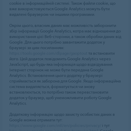
cookie в інформаційній системі. Також файли cookie, що
вже використовуються Google Analytics можуть бути
видалені браузером чи іншими програмами.
Окрім цього, власник даних має можливість заборонити
збір інформації Google Analytics, котра має відношення до
використання цієї Веб-сторінки, а також обробки даних від
Google. Для цього потрібно завантажити додаток у
браузері за цим посиланням:
https://tools.google.com/dlpage/gaoptout
та встановити
його. Цей додаток повідомить Google Analytics через
JavaScript, що будь-яка інформація щодо відвідування
Інтернет сторінок не може бути передана Google
Analytics. Встановлення цього додатку у браузері
сприймається як заборона для Google. Якщо інформаційна
система видаляється, форматується чи знову
встановлюється, то потрібно також перевстановити
додаток у браузер, щоб унеможливити роботу Google
Analytics.
Додаткову інформацію щодо захисту особистих даних в
Google можна отримати тут:
https://www.google.com/intl/en/policies/privacy/
і тут
http://www.google.com/analytics/terms/us.html
. Google