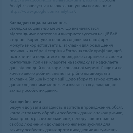
Analytics описується також за наступним посиланням
https://www.google.com/analytics/
.
Закладки соціальних мереж
Закладки соціальних мереж, що визначаються
відповідними логотипами використовуються на цій Веб-
сторінці. Користувачі певних соціальних платформ
можуть використовувати ці закладки для розміщення
посилань на обрані сторінки Forbo на своїх профілях, щоб
позначити чи поділитись відповідною сторінкою зі своїми
контактами. Коли ви клацаєте на закладку ви надсилаєте
дані відповідній платформі соціальної мережі. Якщо ви не
хочете цього робити, вам не потрібно активовувати
закладки. Більше інформації щодо збору та використання
даних соціальними мережами вказана в їх деклараціях
захисту особистих даних.
Заходи безпеки
Беручи до уваги складність, вартість впровадження, обсяг,
контекст та мету обробки особистих даних, а також ризики,
ймовірність різних зловживань, непорушність прав та
свобод людини ми докладаємо належні зусилля для
захисту особистих даних проти випадкових чи зумисних