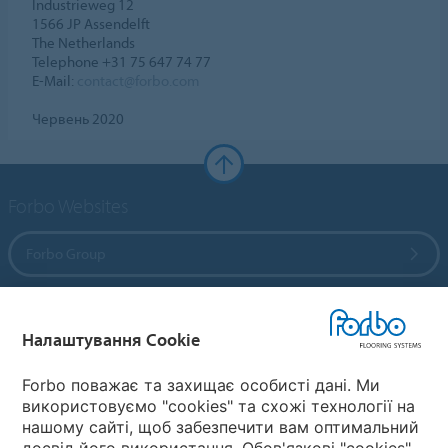
Industrieweg 12
1566 JP Assendelft
The Netherlands
Telephone +31 75 647 74 77
E-Mail:
contact@forbo.com
Червень 2020
Forbo Websites
Forbo Group
Forbo Flooring Systems
Налаштування Cookie
Forbo Movement Systems
Forbo поважає та захищає особисті дані. Ми
використовуємо "cookies" та схожі технології на
нашому сайті, щоб забезпечити вам оптимальний
досвід його використання. Обов'язкові "cookies"