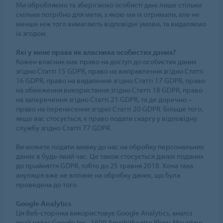
Ми обробляємо та зберігаємо особисті дані лише стільки
скільки потрібно для мети, з якою ми їх отримали, але не
менше ніж того вимагають відповідні умови, та видаляємо
їх згодом.
Які у мене права як власника особистих даних?
Кожен власник має право на доступ до особистих даних
згідно Статті 15 GDPR, право на виправлення згідно Статті
16 GDPR, право на видалення згідно Статті 17 GDPR, право
на обмеження використання згідно Статті 18 GDPR, право
на заперечення згідно Статті 21 GDPR, та де доречно –
право на перенесення згідно Статті 20 GDPR. Більше того,
якщо вас стосується, є право подати скаргу у відповідну
службу згідно Статті 77 GDPR.
Ви можете подати заявку до нас на обробку персональних
даних в будь-який час. Це також стосується даних поданих
до прийняття GDPR, тобто до 25 травня 2018. Хоча така
ануляція вже не вплине на обробку даних, що була
проведена до того.
Google Analytics
Ця Веб-сторінка використовує Google Analytics, аналіз
який надає Google Inc., 1600 Amphitheatre Pkwy, Mountain