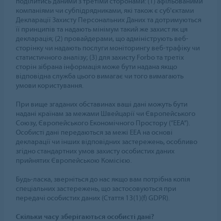
поділитись даними з третіми сторонами: (1) афільованими
компаніями чи субпідрядниками, які також є суб'єктами
Декларації Захисту Персональних Даних та дотримуються
її принципів та надають мінімум такий же захист як ця
декларація; (2) провайдерами, що адмініструють веб-
сторінку чи надають послуги моніторингу веб-трафіку чи
статистичного аналізу; (3) для захисту Forbo та третіх
сторін зібрана інформація може бути надана якщо
відповідна служба цього вимагає чи того вимагають
умови користування.
При вище згаданих обставинах ваші дані можуть бути
надані країнам за межами Швейцарії чи Європейського
Союзу, Європейського Економічного Простору (“EEA”).
Особисті дані передаються за межі EEA на основі
декларації чи інших відповідних застережень, особливо
згідно стандартних умов захисту особистих даних
прийнятих Європейською Комісією.
Будь-ласка, зверніться до нас якщо вам потрібна копія
спеціальних застережень, що застосовуються при
передачі особистих даних (Стаття 13(1)(f) GDPR).
Скільки часу зберігаються особисті дані?