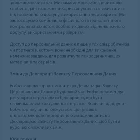
зловживань чи втрат. Ми намагаємось забезпечити, що
особисті дані належно використовуються та захистити їх
від незаконного доступу, використання чи розкриття. Ми
застосовуємо комбінацію фізичного та технологічного
контролю за захистом особистих даних від неналежного
доступу, використання чи розкриття.
Доступ до персональних даних є лише у тих співробітників
чи партнерів, котрим вони необхідні для виконання
належних завдань, для розвитку та покращення наших
матеріалів та сервісів.
Зміни до Декларації Захисту Персональних Даних
Forbo залишає право змінити цю Декларацію Захисту
Персональних Даних у будь-який час. Forbo рекомендує
регулярно переглядати Декларацію, що бути
ознайомленим з актуальною версією. Коли ви відвідуєте
Веб-сторінку ви погоджуєтесь, що це ваша
відповідальність періодично ознайомлюватись з
Декларацією Захисту Персональних Даних, щоб бути в
курсі всіх можливих змін.
Юрисдикція