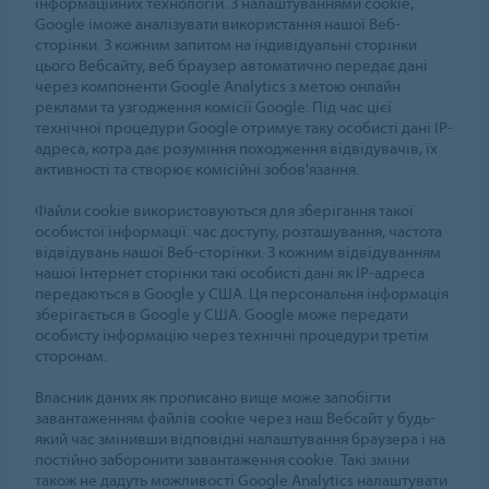
інформаційних технологій. З налаштуваннями cookie,
Google iможе аналізувати використання нашої Веб-
сторінки. З кожним запитом на індивідуальні сторінки
цього Вебсайту, веб браузер автоматично передає дані
через компоненти Google Analytics з метою онлайн
реклами та узгодження комісії Google. Під час цієї
технічної процедури Google отримує таку особисті дані IP-
адреса, котра дає розуміння походження відвідувачів, їх
активності та створює комісійні зобов'язання.
Файли cookie використовуються для зберігання такої
особистої інформації: час доступу, розташування, частота
відвідувань нашої Веб-сторінки. З кожним відвідуванням
нашої Інтернет сторінки такі особисті дані як IP-адреса
передаються в Google у США. Ця персональня інформація
зберігається в Google у США. Google може передати
особисту інформацію через технічні процедури третім
сторонам.
Власник даних як прописано вище може запобігти
завантаженням файлів cookie через наш Вебсайт у будь-
який час змінивши відповідні налаштування браузера і на
постійно заборонити завантаження cookie. Такі зміни
також не дадуть можливості Google Analytics налаштувати