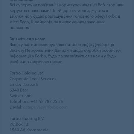
Всі суперечки пов'язані з користуванням цієї Веб-сторінки
керуються законами Швейцарії та залагоджуються
виключно у судах розташування головного офісу Forbo в
місті Баар, Швейцарія, за виключенням законних
положень.
Зв'яжіться з нами
Якщо у вас виникли будь-які питання щодо Декларації
Захисту Персональних Даних чи щодо обробки особистої
інформації у Forbo, будь-ласка зв'яжіться з нами у будь-
який час за адресою нижче.
Forbo Holding Ltd
Corporate Legal Services
Lindenstrasse 8
6340 Baar
Switzerland
Telephone +41 58 787 25 25
E-Mail:
dataprivacy@forbo.com
Forbo Flooring B.V.
P.O.Box 13
1560 AA Krommenie