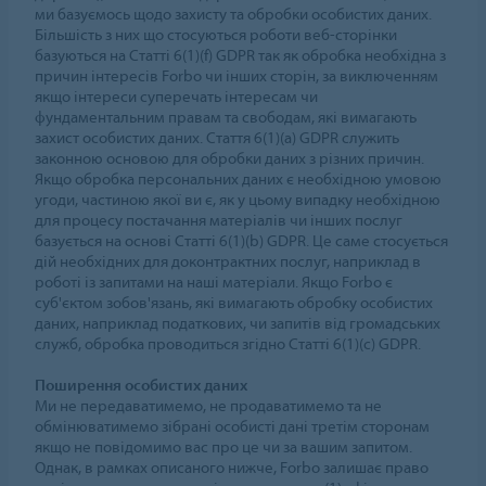
ми базуємось щодо захисту та обробки особистих даних.
Більшість з них що стосуються роботи веб-сторінки
базуються на Статті 6(1)(f) GDPR так як обробка необхідна з
причин інтересів Forbo чи інших сторін, за виключенням
якщо інтереси суперечать інтересам чи
фундаментальним правам та свободам, які вимагають
захист особистих даних. Стаття 6(1)(a) GDPR служить
законною основою для обробки даних з різних причин.
Якщо обробка персональних даних є необхідною умовою
угоди, частиною якої ви є, як у цьому випадку необхідною
для процесу постачання матеріалів чи інших послуг
базується на основі Статті 6(1)(b) GDPR. Це саме стосується
дій необхідних для доконтрактних послуг, наприклад в
роботі із запитами на наші матеріали. Якщо Forbo є
суб'єктом зобов'язань, які вимагають обробку особистих
даних, наприклад податкових, чи запитів від громадських
служб, обробка проводиться згідно Статті 6(1)(c) GDPR.
Поширення особистих даних
Ми не передаватимемо, не продаватимемо та не
обмінюватимемо зібрані особисті дані третім сторонам
якщо не повідомимо вас про це чи за вашим запитом.
Однак, в рамках описаного нижче, Forbo залишає право