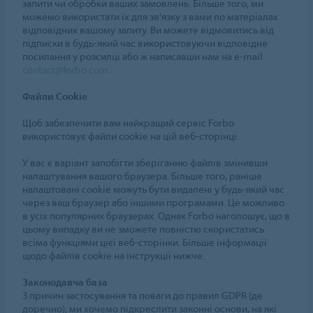
запити чи обробки ваших замовлень. Більше того, ми
можемо використати їх для зв'язку з вами по матеріалах
відповідних вашому запиту. Ви можете відмовитись від
підписки в будь-який час використовуючи відповідне
посилання у розсилці або ж написавши нам на e-mail
contact@forbo.com
.
Файли Cookie
Щоб забезпечити вам найкращий сервіс Forbo
використовує файли cookie на цій веб-сторінці.
У вас є варіант запобігти зберіганню файлів змінивши
налаштування вашого браузера. Більше того, раніше
налаштовані cookie можуть бути видалені у будь-який час
через ваш браузер або іншими програмами. Це можливо
в усіх популярних браузерах. Однак Forbo наголошує, що в
цьому випадку ви не зможете повністю скористатись
всіма функціями цієї веб-сторінки. Більше інформації
щодо файлів cookie на інструкції нижче.
Законодавча база
З причин застосування та поваги до правил GDPR (де
доречно), ми хочемо підкреслити законні основи, на які