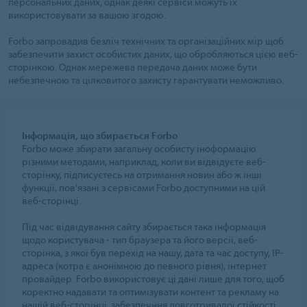
персональних даних, однак деякі сервіси можуть їх
використовувати за вашою згодою.
Forbo запровадив безліч технічних та організаційних мір щоб
забезпечити захист особистих даних, що обробляються цією веб-
сторінкою. Однак мережева передача даних може бути
небезпечною та цілковитого захисту гарантувати неможливо.
Інформація, що збирається Forbo
Forbo може збирати загальну особисту іноформацію
різними методами, наприклад, коли ви відвідуєте веб-
сторінку, підписуєтесь на отримання новин або ж інші
функції, пов'язані з сервісами Forbo доступними на цій
веб-сторінці.
Під час відвідування сайту збирається така інформація
щодо користувача - тип браузера та його версії, веб-
сторінка, з якої був перехід на нашу, дата та час доступу, IP-
адреса (котра є анонімною до певного рівня), інтернет
провайдер. Forbo використовує ці дані лише для того, щоб
коректно надавати та оптимізувати контент та рекламу на
нашій веб-сторінці, забезпечння довготривалої стійкості