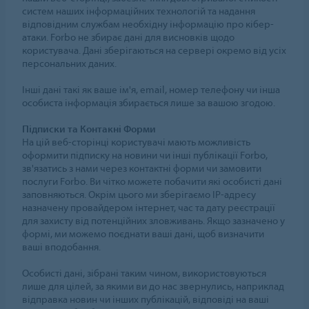
систем наших інформаційних технологій та надання
відповідним службам необхідну інформацію про кібер-
атаки. Forbo не збирає дані для висновків щодо
користувача. Дані зберігаються на сервері окремо від усіх
персональних даних.
Інші дані такі як ваше ім'я, email, номер телефону чи інша
особиста інформація збирається лише за вашою згодою.
Підписки та Контакні Форми
На цій веб-сторінці користувачі мають можливість
оформити підписку на новини чи інші публікації Forbo,
зв'язатись з нами через контактні форми чи замовити
послуги Forbo. Ви чітко можете побачити які особисті дані
заповняються. Окрім цього ми зберігаємо IP-адресу
назначену провайдером інтернет, час та дату реєстрації
для захисту від потенційних зловживань. Якщо зазначено у
формі, ми можемо поєднати ваші дані, щоб визначити
ваші вподобання.
Особисті дані, зібрані таким чином, використовуються
лише для цілей, за якими ви до нас звернулись, наприклад
відправка новин чи інших публікацій, відповіді на ваші