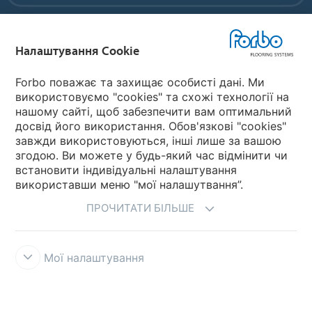
Forbo Flooring Systems
Налаштування Cookie
Forbo Movement Systems
Forbo поважає та захищає особисті дані. Ми
використовуємо "cookies" та схожі технології на
нашому сайті, щоб забезпечити вам оптимальний
досвід його використання. Обов'язкові "cookies"
Обрати країну
завжди використовуються, інші лише за вашою
згодою. Ви можете у будь-який час відмінити чи
Обрати країну
встановити індивідуальні налаштування
використавши меню "мої налашутвання”.
ПРОЧИТАТИ БІЛЬШЕ
Мої налаштування
Файли cookie
Декларація Захисту Персональних Даних
Умови
Користування
ГАРЯЧА ЛІНІЯ КОМПАНІЇ FORBO
Налаштування
файлів cookie